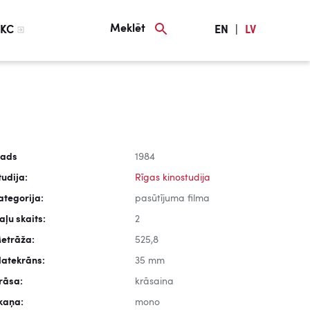
Meklēt
KC
EN
|
LV
ads
1984
tudija:
Rīgas kinostudija
ategorija:
pasūtījuma filma
aļu skaits:
2
etrāža:
525,8
latekrāns:
35 mm
rāsa:
krāsaina
kaņa:
mono