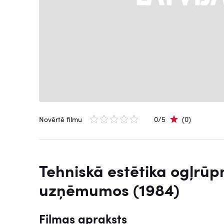
Novērtē filmu
0/5
(0)
Tehniskā estētika ogļrūp
uzņēmumos (1984)
Filmas apraksts