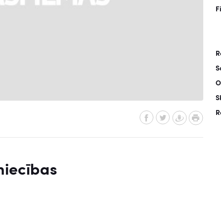
F
R
S
O
S
R
niecības