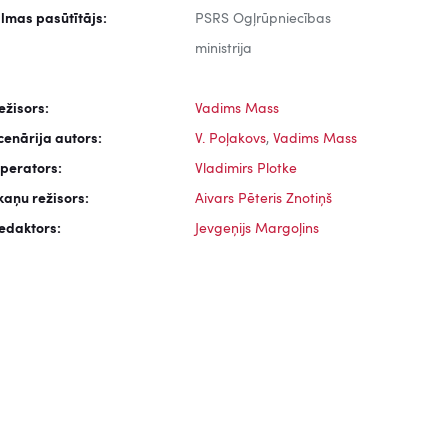
ilmas pasūtītājs:
PSRS Ogļrūpniecības
ministrija
ežisors:
Vadims Mass
cenārija autors:
V. Poļakovs
,
Vadims Mass
perators:
Vladimirs Plotke
kaņu režisors:
Aivars Pēteris Znotiņš
edaktors:
Jevgeņijs Margoļins