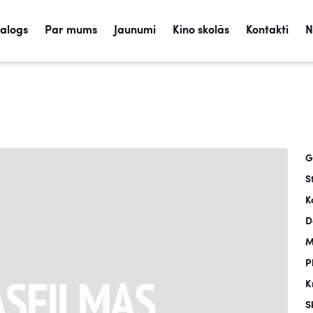
talogs
Par mums
Jaunumi
Kino skolās
Kontakti
N
G
S
K
D
M
P
K
S