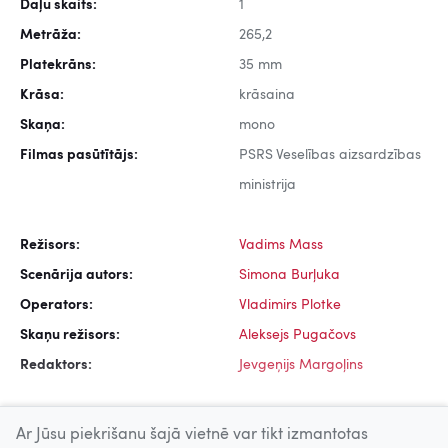
Daļu skaits:
1
Metrāža:
265,2
Platekrāns:
35 mm
Krāsa:
krāsaina
Skaņa:
mono
Filmas pasūtītājs:
PSRS Veselības aizsardzības
ministrija
Režisors:
Vadims Mass
Scenārija autors:
Simona Burļuka
Operators:
Vladimirs Plotke
Skaņu režisors:
Aleksejs Pugačovs
Redaktors:
Jevgeņijs Margoļins
Ar Jūsu piekrišanu šajā vietnē var tikt izmantotas