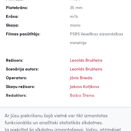
Platekrāns:
35 mm
Krāsa:
m/b
Skaņa:
mono
Filmas pasūtītājs:
PSRS Veselības aizsardzības
ministrija
Režisors:
Leonīds Brušteins
Scenārija autors:
Leonīds Brušteins
Operators:
Jānis Briedis
Skaņu režisors:
Jakovs Kotļikovs
Redaktors:
Baiba Šteina
Ar Jūsu piekrišanu šajā vietnē var tikt izmantotas
funkcionālās un analītiski statistikās sīkdatnes.
Ja piekrītat šo sīkdatņu izmantošanai, lūdzu, atzīmējiet
Uz augšu