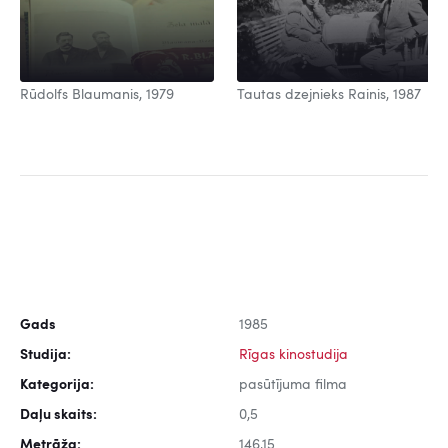
Rūdolfs Blaumanis, 1979
Tautas dzejnieks Rainis, 1987
Gads
1985
Studija:
Rīgas kinostudija
Kategorija:
pasūtījuma filma
Daļu skaits:
0,5
Metrāža:
146,15