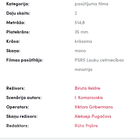
Kategorija:
pasūtījuma filma
Daļu skaits:
2
Metrāža:
514,8
Platekrāns:
35 mm
Krāsa:
krāsaina
Skaņa:
mono
Filmas pasūtītājs:
PSRS Lauku celtniecības
ministrija
Režisors:
Biruta Veldre
Scenārija autors:
I. Komarovskis
Operators:
Viktors Gribermans
Skaņu režisors:
Aleksejs Pugačovs
Redaktors:
Rūta Frijāre