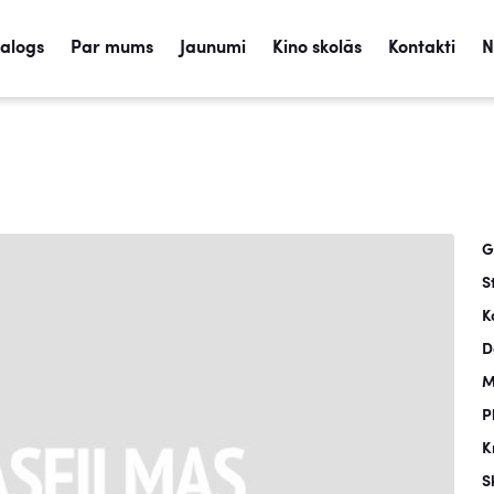
talogs
Par mums
Jaunumi
Kino skolās
Kontakti
N
G
S
K
D
M
P
K
S