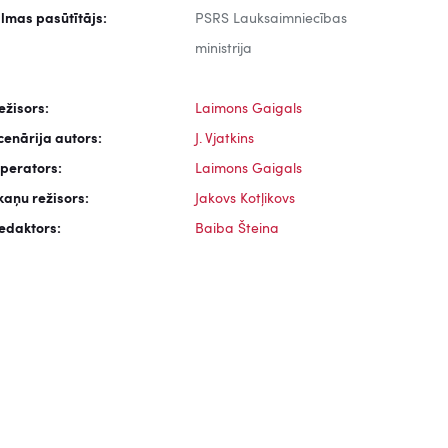
ilmas pasūtītājs:
PSRS Lauksaimniecības
ministrija
ežisors:
Laimons Gaigals
cenārija autors:
J. Vjatkins
perators:
Laimons Gaigals
kaņu režisors:
Jakovs Kotļikovs
edaktors:
Baiba Šteina