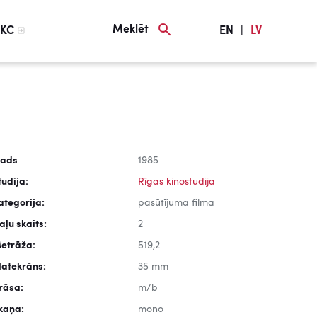
Meklēt
KC
EN
|
LV
ads
1985
tudija:
Rīgas kinostudija
ategorija:
pasūtījuma filma
aļu skaits:
2
etrāža:
519,2
latekrāns:
35 mm
rāsa:
m/b
kaņa:
mono