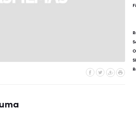
F
R
S
O
S
R
juma