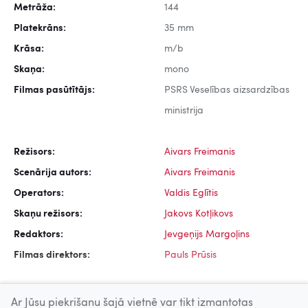
Metrāža:
144
Platekrāns:
35 mm
Krāsa:
m/b
Skaņa:
mono
Filmas pasūtītājs:
PSRS Veselības aizsardzības
ministrija
Režisors:
Aivars Freimanis
Scenārija autors:
Aivars Freimanis
Operators:
Valdis Eglītis
Skaņu režisors:
Jakovs Kotļikovs
Redaktors:
Jevgeņijs Margoļins
Filmas direktors:
Pauls Prūsis
Ar Jūsu piekrišanu šajā vietnē var tikt izmantotas