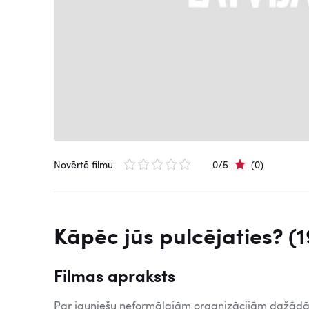
Novērtē filmu
0/5
(0)
Kāpēc jūs pulcējaties? (
Filmas apraksts
Par jauniešu neformālajām organizācijām dažādās