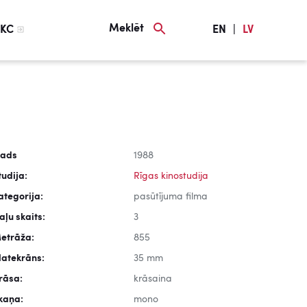
Meklēt
KC
EN
|
LV
ads
1988
tudija:
Rīgas kinostudija
ategorija:
pasūtījuma filma
aļu skaits:
3
etrāža:
855
latekrāns:
35 mm
rāsa:
krāsaina
kaņa:
mono