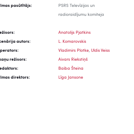
ilmas pasūtītājs:
PSRS Televīzijas un
radioraidījumu komiteja
ežisors:
Anatolijs Pjatkins
cenārija autors:
L. Komarovskis
perators:
Vladimirs Plotke
,
Uldis Veiss
kaņu režisors:
Aivars Riekstiņš
edaktors:
Baiba Šteina
ilmas direktors:
Līga Jansone