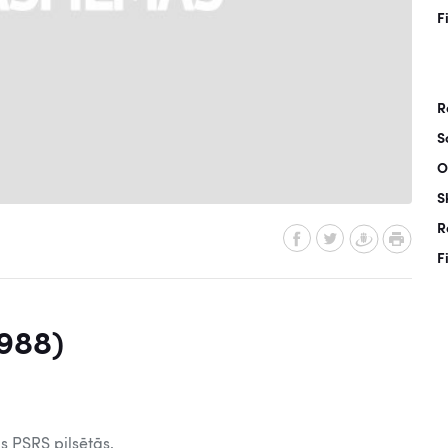
F
R
S
O
S
R
F
1988)
 PSRS pilsētās.