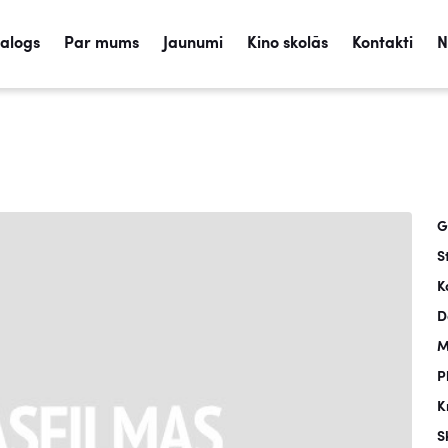
talogs
Par mums
Jaunumi
Kino skolās
Kontakti
N
G
S
K
D
M
P
K
S