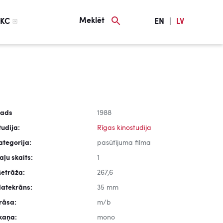
Meklēt
KC
EN
|
LV
ads
1988
tudija:
Rīgas kinostudija
ategorija:
pasūtījuma filma
aļu skaits:
1
etrāža:
267,6
latekrāns:
35 mm
rāsa:
m/b
kaņa:
mono