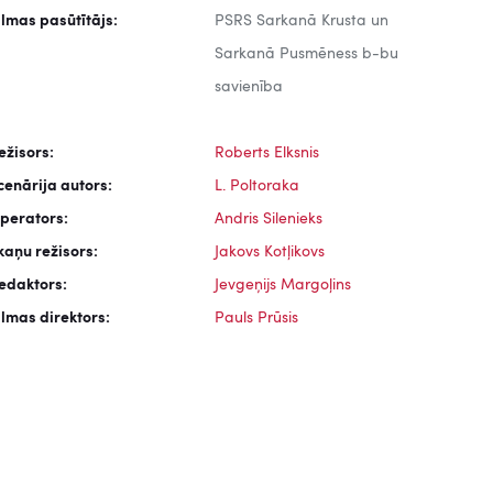
ilmas pasūtītājs:
PSRS Sarkanā Krusta un
Sarkanā Pusmēness b-bu
savienība
ežisors:
Roberts Elksnis
cenārija autors:
L. Poltoraka
perators:
Andris Silenieks
kaņu režisors:
Jakovs Kotļikovs
edaktors:
Jevgeņijs Margoļins
ilmas direktors:
Pauls Prūsis