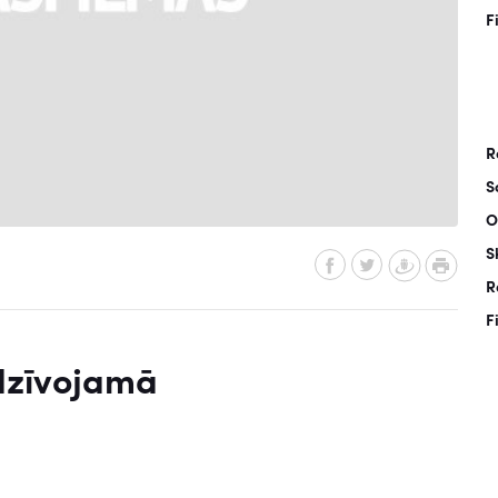
F
R
S
O
S
R
F
 dzīvojamā