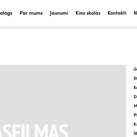
talogs
Par mums
Jaunumi
Kino skolās
Kontakti
N
G
S
K
D
M
P
K
S