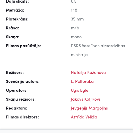
Daļu skaits:
0,5
Metrāža:
148
Platekrāns:
35 mm
Krāsa:
m/b
Skaņa:
mono
Filmas pasūtītājs:
PSRS Veselības aizsardzības
ministrija
Režisors:
Natālija Kožuhova
Scenārija autors:
L. Poltoraka
Operators:
Uģis Egle
Skaņu režisors:
Jakovs Kotļikovs
Redaktors:
Jevgeņijs Margoļins
Filmas direktors:
Astrīda Veikša