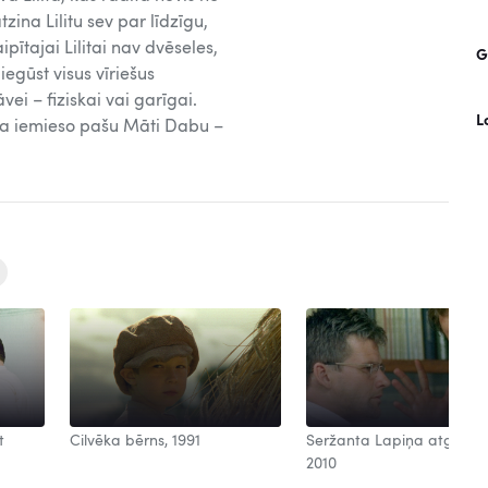
ina Lilitu sev par līdzīgu,
ītajai Lilitai nav dvēseles,
G
iegūst visus vīriešus
ei – fiziskai vai garīgai.
L
ita iemieso pašu Māti Dabu –
t
Cilvēka bērns, 1991
Seržanta Lapiņa atgrieša
2010