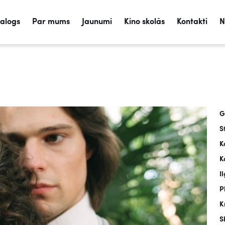
talogs
Par mums
Jaunumi
Kino skolās
Kontakti
N
G
S
K
K
I
P
K
S