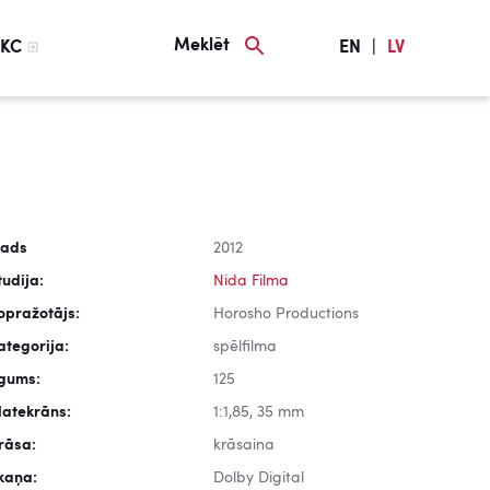
Meklēt
KC
EN
|
LV
ads
2012
tudija:
Nida Filma
opražotājs:
Horosho Productions
ategorija:
spēlfilma
lgums:
125
latekrāns:
1:1,85, 35 mm
rāsa:
krāsaina
kaņa:
Dolby Digital