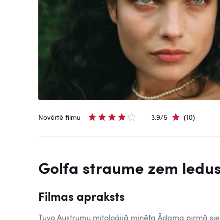
Novērtē filmu
3.9/5
(10)
Golfa straume zem ledus
Filmas apraksts
Tuvo Austrumu mitoloģijā minēta Ādama pirmā sieva