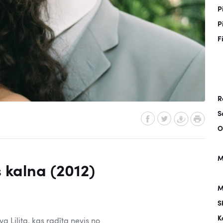
P
P
F
R
S
O
M
 kalna (2012)
M
S
K
 Lilita, kas radīta nevis no