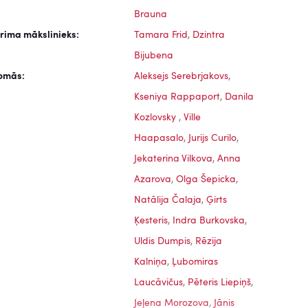
Brauna
rima mākslinieks:
Tamara Frid
,
Dzintra
Bijubena
omās:
Aleksejs Serebrjakovs
,
Kseniya Rappaport
,
Danila
Kozlovsky
,
Ville
Haapasalo
,
Jurijs Curilo
,
Jekaterina Vilkova
,
Anna
Azarova
,
Olga Šepicka
,
Natālija Čalaja
,
Ģirts
Ķesteris
,
Indra Burkovska
,
Uldis Dumpis
,
Rēzija
Kalniņa
,
Ļubomiras
nās,
Ceplis, 1972
Sprīdītis, 1985
Laucāvičus
,
Pēteris Liepiņš
,
Jeļena Morozova
,
Jānis