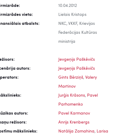
irmizrāde:
10.04.2012
irmizrādes vieta:
Lielais Kristaps
inansiālais atbalsts:
NKC, VKKF, Krievijas
Federācijas Kultūras
ministrija
ežisors:
Jevgeņijs Paškēvičs
cenārija autors:
Jevgeņijs Paškēvičs
perators:
Gints Bērziņš
,
Valery
Martinov
ākslinieks:
Jurģis Krāsons
,
Pavel
Parhomenko
ūzikas autors:
Pavel Karmanov
kaņu režisors:
Anrijs Krenbergs
ostīmu mākslinieks:
Natālija Zamahina
,
Larisa