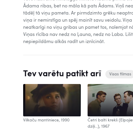
Ādama ribas, bet no māla kā pats Ādams. Viņš neatz
tādēļ tā viņu pameta. Ar pirmdzimto grēku neaptraip
viņa ir nemirstīga un spēj mainīt savu veidolu. Viņa 
neatkarīgi no viņu gribas un pamet tos, nolemjot nāv
Viņas rīcība nav nedz no Ļauna, nedz no Laba. Lil
nepiepildāmu alkās radīt un iznīcināt.
Tev varētu patikt arī
Visas filmas
Vilkaču mantiniece, 1990
Četri balti krekli (Elpojie
dziļi...), 1967