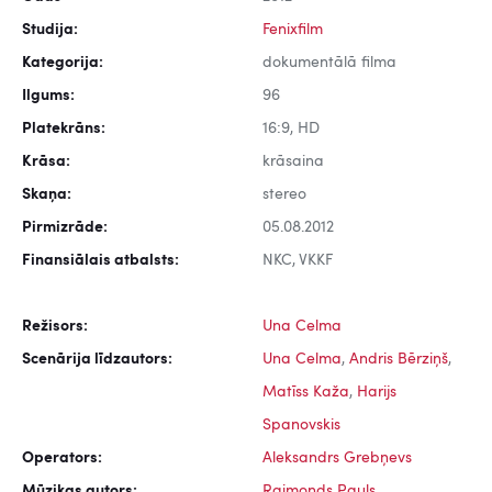
Studija:
Fenixfilm
Kategorija:
dokumentālā filma
Ilgums:
96
Platekrāns:
16:9, HD
Krāsa:
krāsaina
Skaņa:
stereo
Pirmizrāde:
05.08.2012
Finansiālais atbalsts:
NKC, VKKF
Režisors:
Una Celma
Scenārija līdzautors:
Una Celma
,
Andris Bērziņš
,
Matīss Kaža
,
Harijs
Spanovskis
Operators:
Aleksandrs Grebņevs
Mūzikas autors:
Raimonds Pauls