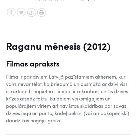
Raganu mēnesis (2012)
Filmas apraksts
Filma ir par diviem Latvijā pazīstamiem aktieriem, kuri
vairs nevar tēlot, ka briedumā un pusmūžā ar dzīvi viss
ir kārtībā. Ir nopietna slimība, ir atkarības, un šīs dzīves
krīzes atsedz faktu, ka abiem veiksmīgajiem un
populārajiem vīriem arī nav īstas skaidrības par savas
dzīves jēgu un par to, kādēļ pēkšņi (vai arī pakāpeniski)
daudz kas nogājis greizi.