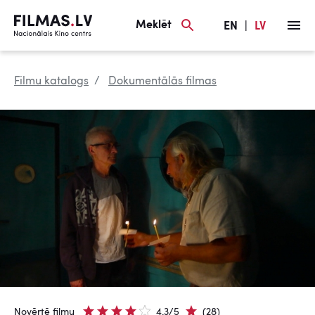
Meklēt
EN
|
LV
Filmu katalogs
Dokumentālās filmas
Novērtē filmu
4.3/5
(28)