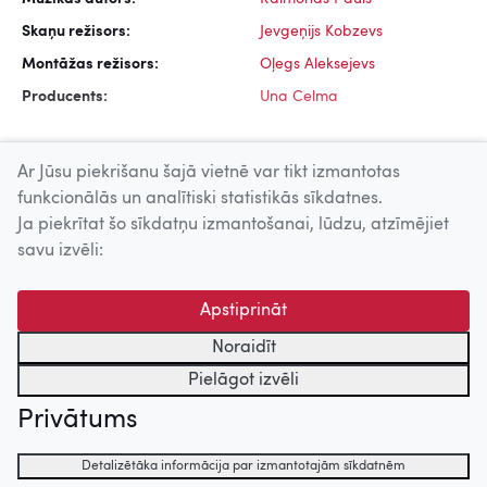
Skaņu režisors:
Jevgeņijs Kobzevs
Montāžas režisors:
Oļegs Aleksejevs
Producents:
Una Celma
Ar Jūsu piekrišanu šajā vietnē var tikt izmantotas
funkcionālās un analītiski statistikās sīkdatnes.
Ja piekrītat šo sīkdatņu izmantošanai, lūdzu, atzīmējiet
Uz augšu
savu izvēli:
© 2026 Nacionālais Kino centrs, Kultūras informācijas sistēmu
Apstiprināt
centrs. Sadarbības partneris: Latvijas Valsts
kinofotofonodokumentu arhīvs.
Noraidīt
Pielāgot izvēli
Privātums
Detalizētāka informācija par izmantotajām sīkdatnēm