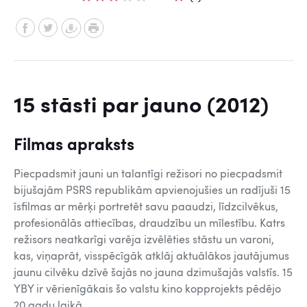
15 stāsti par jauno (2012)
Filmas apraksts
Piecpadsmit jauni un talantīgi režisori no piecpadsmit
bijušajām PSRS republikām apvienojušies un radījuši 15
īsfilmas ar mērķi portretēt savu paaudzi, līdzcilvēkus,
profesionālās attiecības, draudzību un mīlestību. Katrs
režisors neatkarīgi varēja izvēlēties stāstu un varoni,
kas, viņaprāt, visspēcīgāk atklāj aktuālākos jautājumus
jaunu cilvēku dzīvē šajās no jauna dzimušajās valstīs. 15
YBY ir vērienīgākais šo valstu kino kopprojekts pēdējo
20 gadu laikā.