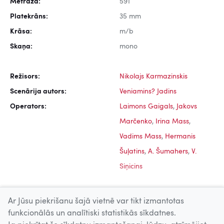
Metrāža:
591
Platekrāns:
35 mm
Krāsa:
m/b
Skaņa:
mono
Režisors:
Nikolajs Karmazinskis
Scenārija autors:
Veniamins? Jadins
Operators:
Laimons Gaigals
,
Jakovs
Marčenko
,
Irina Mass
,
Vadims Mass
,
Hermanis
Šuļatins
,
A. Šumahers
,
V.
Siņicins
Ar Jūsu piekrišanu šajā vietnē var tikt izmantotas
funkcionālās un analītiski statistikās sīkdatnes.