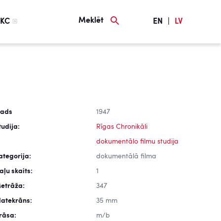
Meklēt
KC
EN
|
LV
ads
1947
tudija:
Rīgas Chronikāli
dokumentālo filmu studija
ategorija:
dokumentālā filma
aļu skaits:
1
etrāža:
347
latekrāns:
35 mm
rāsa:
m/b