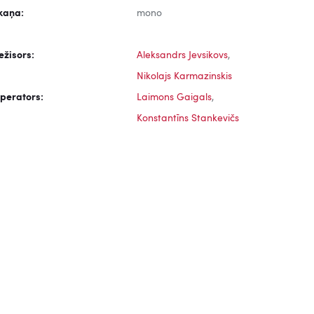
kaņa:
mono
ežisors:
Aleksandrs Jevsikovs
,
Nikolajs Karmazinskis
perators:
Laimons Gaigals
,
Konstantīns Stankevičs