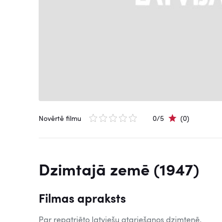
Novērtē filmu
0/5
(0)
Dzimtajā zemē (1947)
Filmas apraksts
Par repatriēto latviešu atgriešanos dzimtenē.