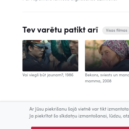
Tev varētu patikt arī
Visas filmas
Vai viegli būt jaunam?, 1986
Bekons, sviests un man
mamma, 2008
Ar Jūsu piekrišanu šajā vietnē var tikt izmantotas
Ja piekrītat šo sīkdatņu izmantošanai, lūdzu, atz