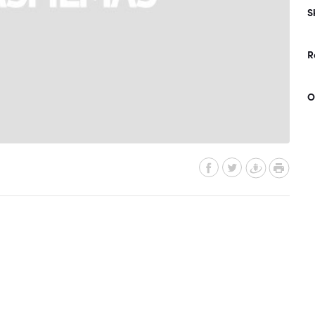
S
R
O