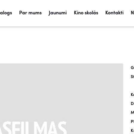
talogs
Par mums
Jaunumi
Kino skolās
Kontakti
N
G
S
K
D
M
P
K