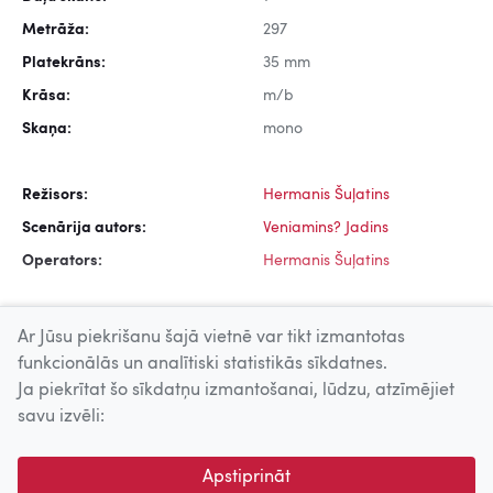
Metrāža:
297
Platekrāns:
35 mm
Krāsa:
m/b
Skaņa:
mono
Režisors:
Hermanis Šuļatins
Scenārija autors:
Veniamins? Jadins
Operators:
Hermanis Šuļatins
Ar Jūsu piekrišanu šajā vietnē var tikt izmantotas
funkcionālās un analītiski statistikās sīkdatnes.
Ja piekrītat šo sīkdatņu izmantošanai, lūdzu, atzīmējiet
Uz augšu
savu izvēli:
© 2026 Nacionālais Kino centrs, Kultūras informācijas sistēmu
Apstiprināt
centrs. Sadarbības partneris: Latvijas Valsts