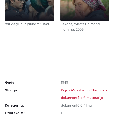
Vai viegli būt jaunam?, 1986
Bekons, sviests un mana
mamma, 2008
Gads
1949
Studija:
Rīgas Mākslas un Chronikāli
dokumentālo filmu studija
Kategorija:
dokumentālā filma
Daļu skaits:
1