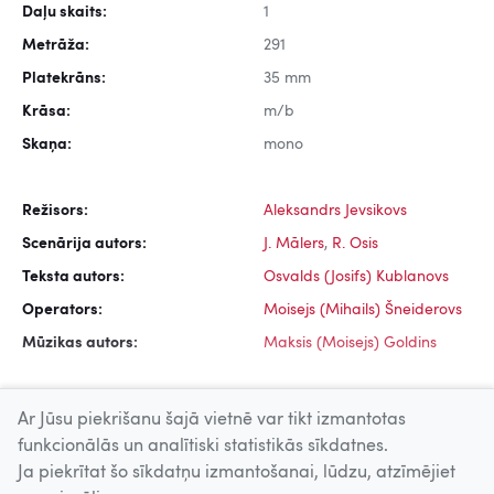
Daļu skaits:
1
Metrāža:
291
Platekrāns:
35 mm
Krāsa:
m/b
Skaņa:
mono
Režisors:
Aleksandrs Jevsikovs
Scenārija autors:
J. Mālers
,
R. Osis
Teksta autors:
Osvalds (Josifs) Kublanovs
Operators:
Moisejs (Mihails) Šneiderovs
Mūzikas autors:
Maksis (Moisejs) Goldins
Ar Jūsu piekrišanu šajā vietnē var tikt izmantotas
funkcionālās un analītiski statistikās sīkdatnes.
Ja piekrītat šo sīkdatņu izmantošanai, lūdzu, atzīmējiet
Uz augšu