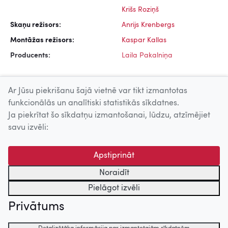
Krišs Roziņš
Skaņu režisors:
Anrijs Krenbergs
Montāžas režisors:
Kaspar Kallas
Producents:
Laila Pakalniņa
Ar Jūsu piekrišanu šajā vietnē var tikt izmantotas
funkcionālās un analītiski statistikās sīkdatnes.
Ja piekrītat šo sīkdatņu izmantošanai, lūdzu, atzīmējiet
Uz augšu
savu izvēli:
© 2026 Nacionālais Kino centrs, Kultūras informācijas sistēmu
Apstiprināt
centrs. Sadarbības partneris: Latvijas Valsts
kinofotofonodokumentu arhīvs.
Noraidīt
Pielāgot izvēli
Privātums