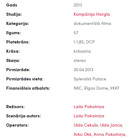
Gads
2013
Studija:
Kompānija Hargla
Kategorija:
dokumentālā filma
Ilgums:
57
Platekrāns:
1:1,85, DCP
Krāsa:
krāsaina
Skaņa:
stereo
Pirmizrāde:
30.04.2013
Pirmizrādes vieta:
Splendid Palace
Finansiālais atbalsts:
NKC, Rīgas Dome, VKKF
Režisors:
Laila Pakalniņa
Scenārija autors:
Laila Pakalniņa
Operators:
Uldis Cekulis
,
Uldis Jancis
,
Arko Okk
,
Anna Pakalniņa
,