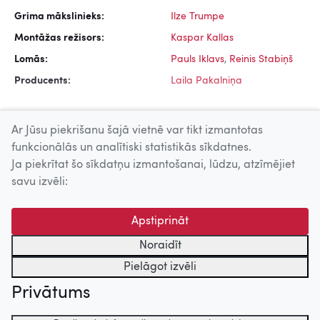
Grima mākslinieks:
Ilze Trumpe
Montāžas režisors:
Kaspar Kallas
Lomās:
Pauls Iklavs
,
Reinis Stabiņš
Producents:
Laila Pakalniņa
Ar Jūsu piekrišanu šajā vietnē var tikt izmantotas
funkcionālās un analītiski statistikās sīkdatnes.
Ja piekrītat šo sīkdatņu izmantošanai, lūdzu, atzīmējiet
Uz augšu
savu izvēli:
© 2026 Nacionālais Kino centrs, Kultūras informācijas sistēmu
Apstiprināt
centrs. Sadarbības partneris: Latvijas Valsts
kinofotofonodokumentu arhīvs.
Noraidīt
Pielāgot izvēli
Privātums