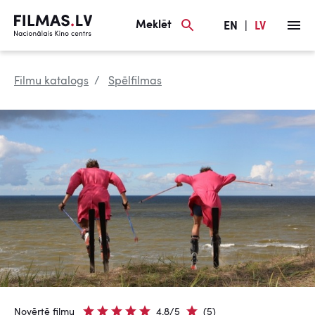
Meklēt
EN
|
LV
Filmu katalogs
Spēlfilmas
Novērtē filmu
4.8/5
(5)