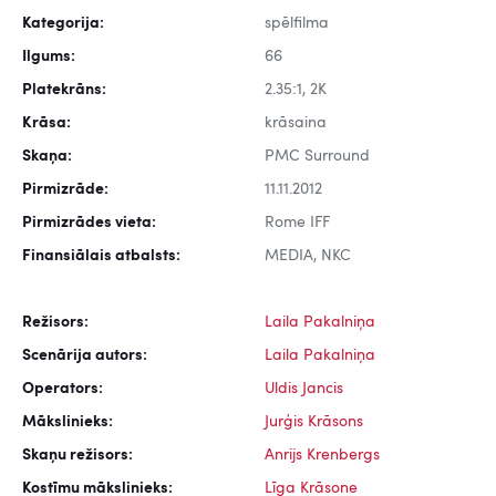
Kategorija:
spēlfilma
Ilgums:
66
Platekrāns:
2.35:1, 2K
Krāsa:
krāsaina
Skaņa:
PMC Surround
Pirmizrāde:
11.11.2012
Pirmizrādes vieta:
Rome IFF
Finansiālais atbalsts:
MEDIA, NKC
Režisors:
Laila Pakalniņa
Scenārija autors:
Laila Pakalniņa
Operators:
Uldis Jancis
Mākslinieks:
Jurģis Krāsons
Skaņu režisors:
Anrijs Krenbergs
Kostīmu mākslinieks:
Līga Krāsone