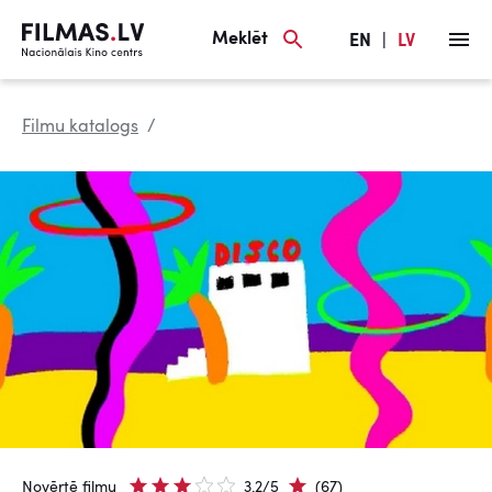
Meklēt
EN
|
LV
Filmu katalogs
Novērtē filmu
3.2/5
(67)