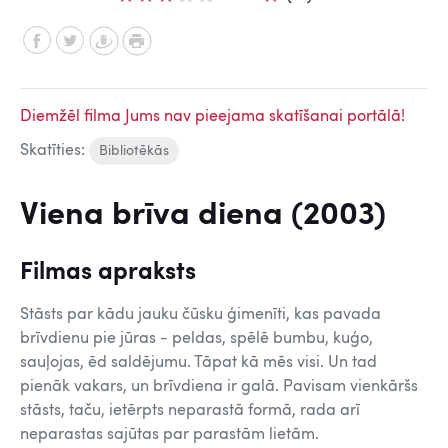
Diemžēl filma Jums nav pieejama skatīšanai portālā!
Skatīties:
Bibliotēkās
Viena brīva diena (2003)
Filmas apraksts
Stāsts par kādu jauku čūsku ģimenīti, kas pavada
brīvdienu pie jūras - peldas, spēlē bumbu, kuģo,
sauļojas, ēd saldējumu. Tāpat kā mēs visi. Un tad
pienāk vakars, un brīvdiena ir galā. Pavisam vienkāršs
stāsts, taču, ietērpts neparastā formā, rada arī
neparastas sajūtas par parastām lietām.