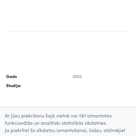
Gads
2003
Studija:
Ar Jūsu piekrišanu šajā vietnē var tikt izmantotas
funkcionālās un analītiski statistikās sīkdatnes.
Ja piekrītat šo sīkdatņu izmantošanai, lūdzu, atzīmējiet
Uz augšu