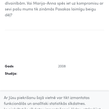
dīvainībām. Vai Marija-Anna spēs iet uz kompromisu ar
sevi pašu mums tik zināmās Pasakas laimīgu beigu
dēļ?
Gads
2008
Studija:
Ar Jūsu piekrišanu šajā vietnē var tikt izmantotas
funkcionālās un analītiski statistikās sīkdatnes.