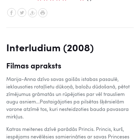
Interludium (2008)
Filmas apraksts
Marija-Anna dzīvo savas gaišās istabas pasaulē,
ieklausoties rotaļlietu dūkoņā, baložu dūdošanā, pētot
zīmējumus grāmatās un rūpējoties par vēl trausliem
augu asniem...Pastaigājoties pa pilsētas šķērsielām
varone atzīmē tos, kuri nesteidzoties bauda pavasara
mirkļus.
Katras meitenes dzīvē parādās Princis. Princis, kurš,
iespējams nevēlēsies samierināties ar savas Princeses