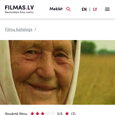
Meklēt
EN
|
LV
Filmu katalogs
Novērtē filmu
3/5
(2)