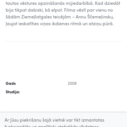
tautas vēstures apzināšanās mijiedarbībā. Kad dziedāt
bija tikpat dabiski, kā elpot.
Filma vēstī par vienu no
šādām Ziemeļlatgales teicējām – Annu Ščemeļinsku,
ļaujot ieskatīties viņas ikdienas ritmā un atziņu pūrā.
Gads
2008
Studija:
Ar Jūsu piekrišanu šajā vietnē var tikt izmantotas