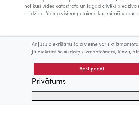
notikusi vides katastrofa un tagad cilvēki piedzīvo
– līdzība. Veltīta visiem putniem, kas miruši ūdens
Ar Jūsu piekrišanu šajā vietnē var tikt izmantotas
Ja piekrītat šo sīkdatņu izmantošanai, lūdzu, atz
Apstiprināt
Privātums
Nosaukums
Mērķis
© 2026 Nacionālais Kino centrs, Kultūras informācijas sis
allowCookies
Reģistrē, kādas sīkdatnes
_pk_id
Apmeklējuma uzskaites 