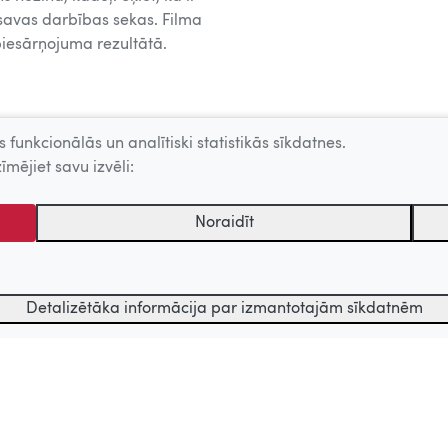
 savas darbības sekas. Filma
 piesārņojuma rezultātā.
 funkcionālās un analītiski statistikās sīkdatnes.
īmējiet savu izvēli:
Noraidīt
Detalizētāka informācija par izmantotajām sīkdatnēm
Kategorija
tēmu centrs. Sadarbības partneris: Latvijas Valsts kinofotofonodokumen
 lietotājs ir apstiprinājis.
Funkcionālā
sīkdatne, kas pieglabā unikālā apmeklētāja ID.
Analītiski st