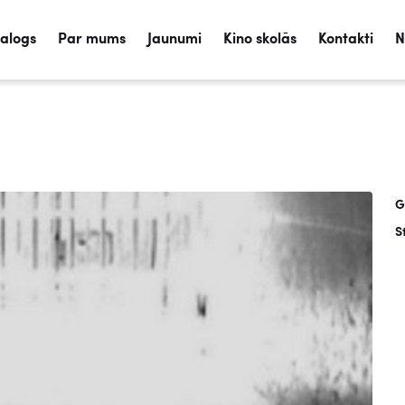
talogs
Par mums
Jaunumi
Kino skolās
Kontakti
N
G
S