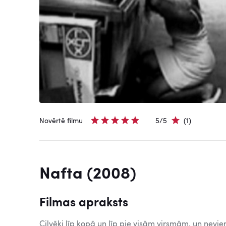
Novērtē filmu
5/5
(1)
Nafta (2008)
Filmas apraksts
Cilvēki līp kopā un līp pie visām virsmām, un nevien