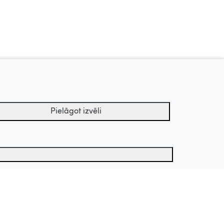
Pielāgot izvēli
Uz augšu
Apstrādes termiņš
tu arhīvs.
s sīkdatnes
1 gads
atistiskās sīkdatnes
13 mēneši