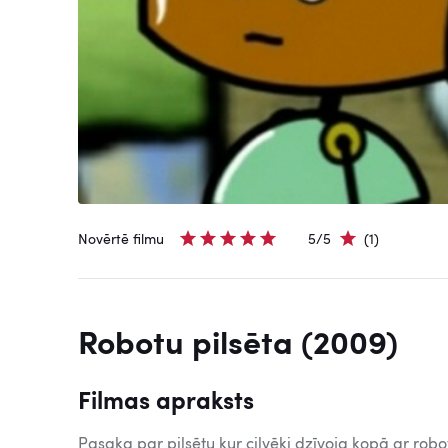
Novērtē filmu
5/5
(1)
Robotu pilsēta (2009)
Filmas apraksts
Pasaka par pilsētu kur cilvēki dzīvoja kopā ar robot