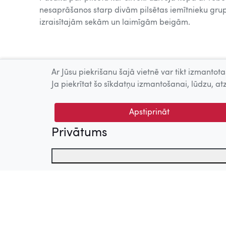
nesaprāšanos starp divām pilsētas iemītnieku gru
izraisītajām sekām un laimīgām beigām.
Ar Jūsu piekrišanu šajā vietnē var tikt izmantotas
Ja piekrītat šo sīkdatņu izmantošanai, lūdzu, atz
Apstiprināt
Privātums
Nosaukums
Mērķis
© 2026 Nacionālais Kino centrs, Kultūras informācijas sis
allowCookies
Reģistrē, kādas sīkdatnes
_pk_id
Apmeklējuma uzskaites 