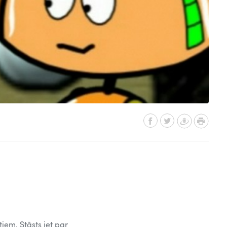
iem. Stāsts iet par