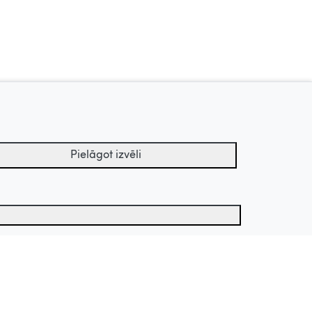
Pielāgot izvēli
Uz augšu
Apstrādes termiņš
tu arhīvs.
s sīkdatnes
1 gads
atistiskās sīkdatnes
13 mēneši