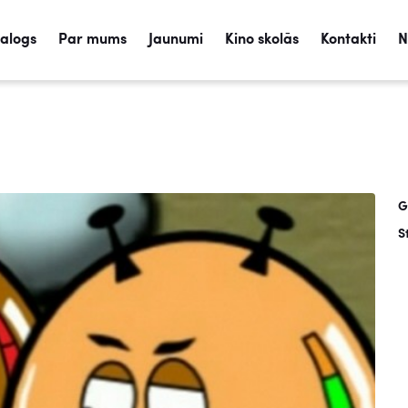
talogs
Par mums
Jaunumi
Kino skolās
Kontakti
N
G
S