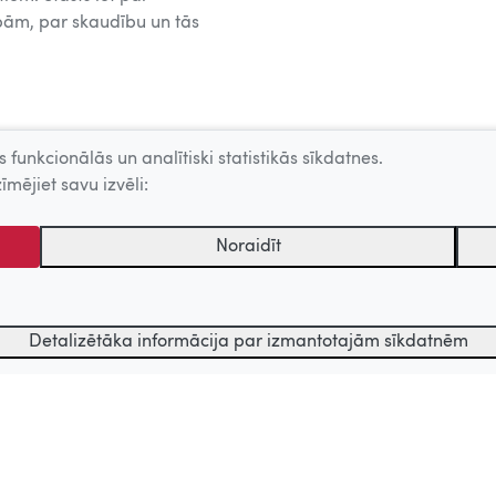
pām, par skaudību un tās
 funkcionālās un analītiski statistikās sīkdatnes.
īmējiet savu izvēli:
Noraidīt
Detalizētāka informācija par izmantotajām sīkdatnēm
Kategorija
tēmu centrs. Sadarbības partneris: Latvijas Valsts kinofotofonodokumen
 lietotājs ir apstiprinājis.
Funkcionālā
sīkdatne, kas pieglabā unikālā apmeklētāja ID.
Analītiski st