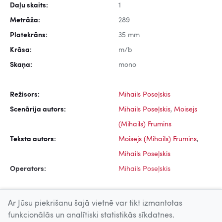
Daļu skaits:
1
Metrāža:
289
Platekrāns:
35 mm
Krāsa:
m/b
Skaņa:
mono
Režisors:
Mihails Poseļskis
Scenārija autors:
Mihails Poseļskis
,
Moisejs
(Mihails) Frumins
Teksta autors:
Moisejs (Mihails) Frumins
,
Mihails Poseļskis
Operators:
Mihails Poseļskis
Ar Jūsu piekrišanu šajā vietnē var tikt izmantotas
funkcionālās un analītiski statistikās sīkdatnes.