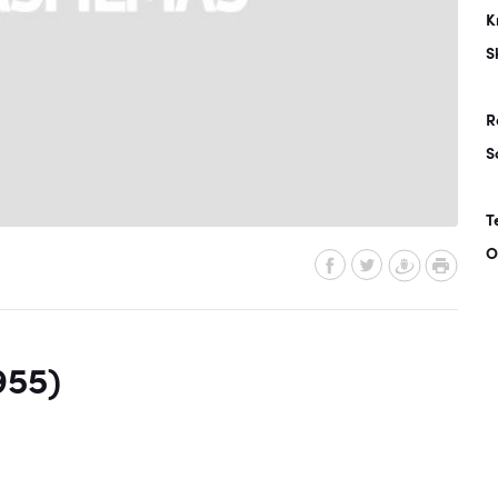
K
S
R
S
T
O
955)