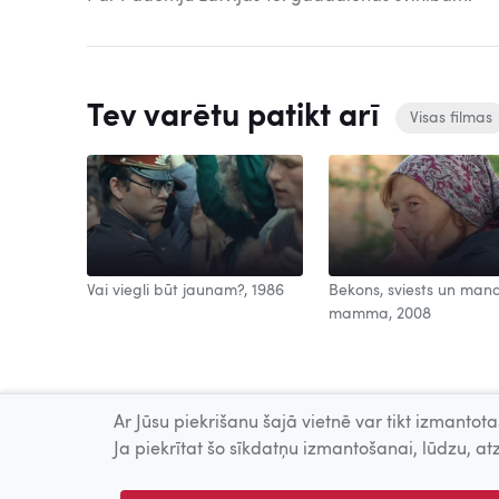
Tev varētu patikt arī
Visas filmas
Vai viegli būt jaunam?, 1986
Bekons, sviests un man
mamma, 2008
Ar Jūsu piekrišanu šajā vietnē var tikt izmantotas
Ja piekrītat šo sīkdatņu izmantošanai, lūdzu, atz