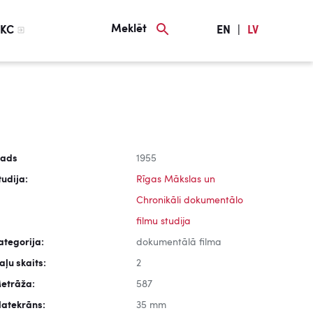
Meklēt
KC
EN
|
LV
ads
1955
tudija:
Rīgas Mākslas un
Chronikāli dokumentālo
filmu studija
ategorija:
dokumentālā filma
aļu skaits:
2
etrāža:
587
latekrāns:
35 mm