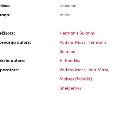
rāsa:
krāsaina
kaņa:
mono
ežisors:
Hermanis Šuļatins
cenārija autors:
Vadims Mass
,
Hermanis
Šuļatins
eksta autors:
H. Bendiks
perators:
Vadims Mass
,
Irina Mass
,
Moisejs (Mihails)
Šneiderovs