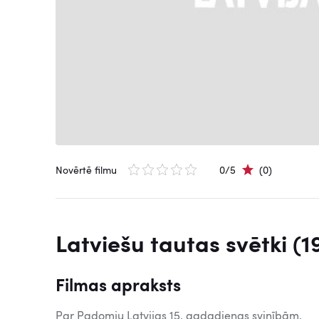
Novērtē filmu
0/5
(0)
Latviešu tautas svētki (1
Filmas apraksts
Par Padomju Latvijas 15. gadadienas svinībām.