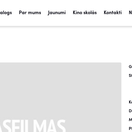
talogs
Par mums
Jaunumi
Kino skolās
Kontakti
N
G
S
K
D
M
P