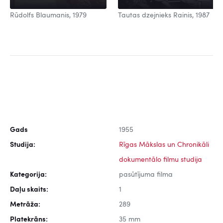
Rūdolfs Blaumanis, 1979
Tautas dzejnieks Rainis, 1987
Gads
1955
Studija:
Rīgas Mākslas un Chronikāli
dokumentālo filmu studija
Kategorija:
pasūtījuma filma
Daļu skaits:
1
Metrāža:
289
Platekrāns:
35 mm