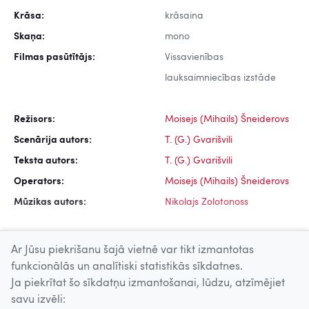
Krāsa:
krāsaina
Skaņa:
mono
Filmas pasūtītājs:
Vissavienības
lauksaimniecības izstāde
Režisors:
Moisejs (Mihails) Šneiderovs
Scenārija autors:
T. (G.) Gvarišvili
Teksta autors:
T. (G.) Gvarišvili
Operators:
Moisejs (Mihails) Šneiderovs
Mūzikas autors:
Nikolajs Zolotonoss
Ar Jūsu piekrišanu šajā vietnē var tikt izmantotas
funkcionālās un analītiski statistikās sīkdatnes.
Ja piekrītat šo sīkdatņu izmantošanai, lūdzu, atzīmējiet
Uz augšu
savu izvēli: