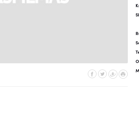
K
S
R
S
T
O
M