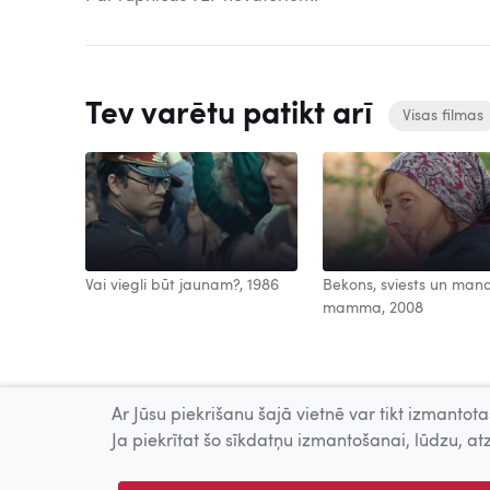
Tev varētu patikt arī
Visas filmas
Vai viegli būt jaunam?, 1986
Bekons, sviests un man
mamma, 2008
Ar Jūsu piekrišanu šajā vietnē var tikt izmantotas
Ja piekrītat šo sīkdatņu izmantošanai, lūdzu, atz