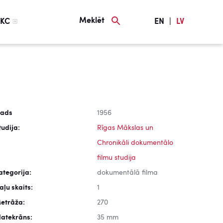
Meklēt
KC
EN
|
LV
ads
1956
tudija:
Rīgas Mākslas un
Chronikāli dokumentālo
filmu studija
ategorija:
dokumentālā filma
aļu skaits:
1
etrāža:
270
latekrāns:
35 mm