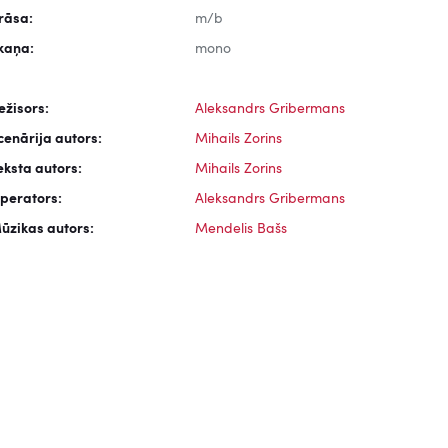
rāsa:
m/b
kaņa:
mono
ežisors:
Aleksandrs Gribermans
cenārija autors:
Mihails Zorins
eksta autors:
Mihails Zorins
perators:
Aleksandrs Gribermans
ūzikas autors:
Mendelis Bašs