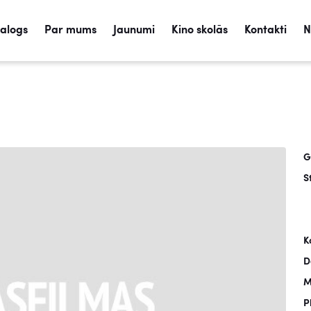
talogs
Par mums
Jaunumi
Kino skolās
Kontakti
N
G
S
K
D
M
P