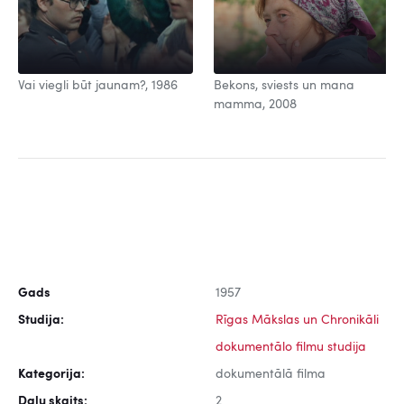
Vai viegli būt jaunam?, 1986
Bekons, sviests un mana
mamma, 2008
Gads
1957
Studija:
Rīgas Mākslas un Chronikāli
dokumentālo filmu studija
Kategorija:
dokumentālā filma
Daļu skaits:
2