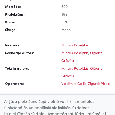
Metrāža:
600
Platekrāns:
35 mm
Krāsa:
m/b
Skaņa:
mono
Režisors:
Mihails Poseļskis
Scenārija autors:
Mihails Poseļskis
,
Oļģerts
Grāvītis
Teksta autors:
Mihails Poseļskis
,
Oļģerts
Grāvītis
Operators:
Vladimirs Gailis
,
Zigurds Vītols
Ar Jūsu piekrišanu šajā vietnē var tikt izmantotas
funkcionālās un analītiski statistikās sīkdatnes.
Ja piekrītat šo sīkdatņu izmantošanai, lūdzu, atzīmējiet
Uz augšu