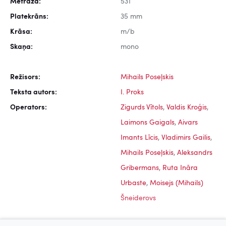
Metrāža:
531
Platekrāns:
35 mm
Krāsa:
m/b
Skaņa:
mono
Režisors:
Mihails Poseļskis
Teksta autors:
I. Proks
Operators:
Zigurds Vītols
,
Valdis Kroģis
,
Laimons Gaigals
,
Aivars
Imants Līcis
,
Vladimirs Gailis
,
Mihails Poseļskis
,
Aleksandrs
Gribermans
,
Ruta Ināra
Urbaste
,
Moisejs (Mihails)
Šneiderovs