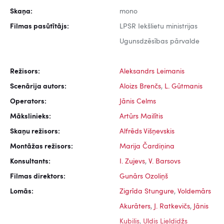
Skaņa:
mono
Filmas pasūtītājs:
LPSR Iekšlietu ministrijas
Ugunsdzēsības pārvalde
Režisors:
Aleksandrs Leimanis
Scenārija autors:
Aloizs Brenčs
,
L. Gūtmanis
Operators:
Jānis Celms
Mākslinieks:
Artūrs Mailītis
Skaņu režisors:
Alfrēds Višņevskis
Montāžas režisors:
Marija Čardiņina
Konsultants:
I. Zujevs
,
V. Barsovs
Filmas direktors:
Gunārs Ozoliņš
Lomās:
Zigrīda Stungure
,
Voldemārs
Akurāters
,
J. Ratkevičs
,
Jānis
Kubilis
,
Uldis Lieldidžs