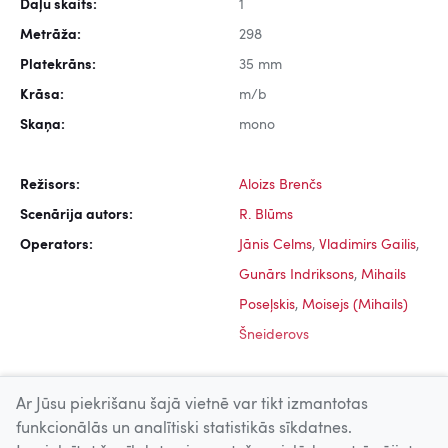
Daļu skaits:
1
Metrāža:
298
Platekrāns:
35 mm
Krāsa:
m/b
Skaņa:
mono
Režisors:
Aloizs Brenčs
Scenārija autors:
R. Blūms
Operators:
Jānis Celms
,
Vladimirs Gailis
,
Gunārs Indriksons
,
Mihails
Poseļskis
,
Moisejs (Mihails)
Šneiderovs
Ar Jūsu piekrišanu šajā vietnē var tikt izmantotas
funkcionālās un analītiski statistikās sīkdatnes.