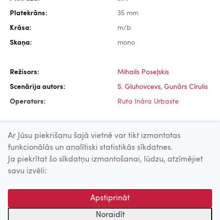
Platekrāns:
35 mm
Krāsa:
m/b
Skaņa:
mono
Režisors:
Mihails Poseļskis
Scenārija autors:
S. Gluhovcevs
,
Gunārs Cīrulis
Operators:
Ruta Ināra Urbaste
Ar Jūsu piekrišanu šajā vietnē var tikt izmantotas
funkcionālās un analītiski statistikās sīkdatnes.
Ja piekrītat šo sīkdatņu izmantošanai, lūdzu, atzīmējiet
Uz augšu
savu izvēli:
© 2026 Nacionālais Kino centrs, Kultūras informācijas sistēmu
Apstiprināt
centrs. Sadarbības partneris: Latvijas Valsts
kinofotofonodokumentu arhīvs.
Noraidīt