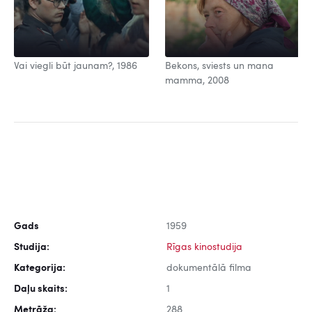
Vai viegli būt jaunam?, 1986
Bekons, sviests un mana
mamma, 2008
Gads
1959
Studija:
Rīgas kinostudija
Kategorija:
dokumentālā filma
Daļu skaits:
1
Metrāža:
288