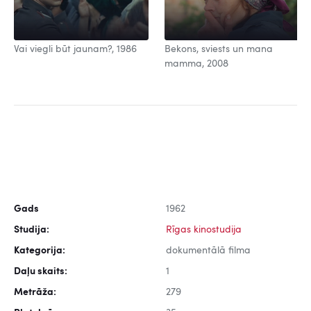
Vai viegli būt jaunam?, 1986
Bekons, sviests un mana
mamma, 2008
Gads
1962
Studija:
Rīgas kinostudija
Kategorija:
dokumentālā filma
Daļu skaits:
1
Metrāža:
279