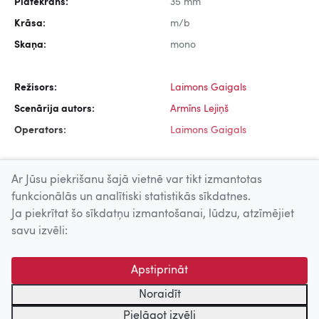
Platekrāns:
35 mm
Krāsa:
m/b
Skaņa:
mono
Režisors:
Laimons Gaigals
Scenārija autors:
Armīns Lejiņš
Operators:
Laimons Gaigals
Ar Jūsu piekrišanu šajā vietnē var tikt izmantotas
funkcionālās un analītiski statistikās sīkdatnes.
Ja piekrītat šo sīkdatņu izmantošanai, lūdzu, atzīmējiet
Uz augšu
savu izvēli:
© 2026 Nacionālais Kino centrs, Kultūras informācijas sistēmu
Apstiprināt
centrs. Sadarbības partneris: Latvijas Valsts
kinofotofonodokumentu arhīvs.
Noraidīt
Pielāgot izvēli