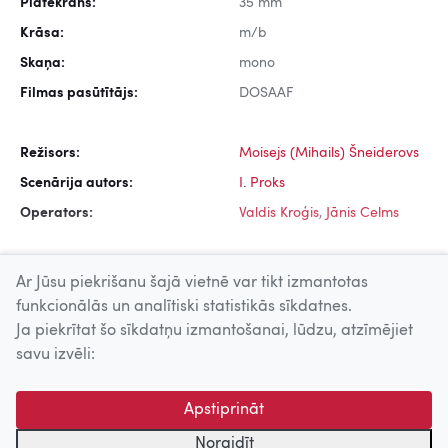
Platekrāns:
35 mm
Krāsa:
m/b
Skaņa:
mono
Filmas pasūtītājs:
DOSAAF
Režisors:
Moisejs (Mihails) Šneiderovs
Scenārija autors:
I. Proks
Operators:
Valdis Kroģis
,
Jānis Celms
Ar Jūsu piekrišanu šajā vietnē var tikt izmantotas
funkcionālās un analītiski statistikās sīkdatnes.
Ja piekrītat šo sīkdatņu izmantošanai, lūdzu, atzīmējiet
Uz augšu
savu izvēli:
© 2026 Nacionālais Kino centrs, Kultūras informācijas sistēmu
Apstiprināt
centrs. Sadarbības partneris: Latvijas Valsts
kinofotofonodokumentu arhīvs.
Noraidīt