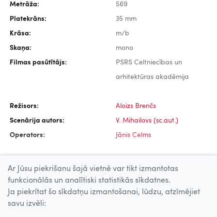
Metrāža:
569
Platekrāns:
35 mm
Krāsa:
m/b
Skaņa:
mono
Filmas pasūtītājs:
PSRS Celtniecības un
arhitektūras akadēmija
Režisors:
Aloizs Brenčs
Scenārija autors:
V. Mihailovs (sc.aut.)
Operators:
Jānis Celms
Ar Jūsu piekrišanu šajā vietnē var tikt izmantotas
funkcionālās un analītiski statistikās sīkdatnes.
Ja piekrītat šo sīkdatņu izmantošanai, lūdzu, atzīmējiet
Uz augšu
savu izvēli: