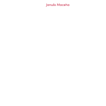
Janušs Maceha
nās,
Ceplis, 1972
Sprīdītis, 1985