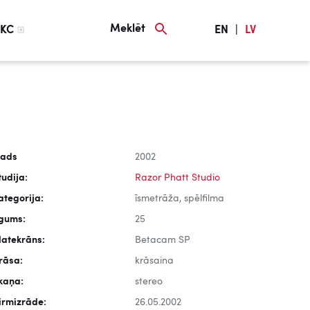
Meklēt
KC
EN
|
LV
ads
2002
tudija:
Razor Phatt Studio
ategorija:
īsmetrāža, spēlfilma
lgums:
25
latekrāns:
Betacam SP
rāsa:
krāsaina
kaņa:
stereo
irmizrāde:
26.05.2002