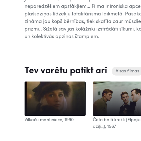
neparedzētiem apstākļiem... Filma ir ironiska apc
plašsaziņas līdzekļu totalitārisma laikmetā. Pasaka
zināma jau kopš bērnības, tiek skatīta caur mūsdi
prizmu. Sižetā savijas kolāžiski izstrādāti sīkumi,
un kolektīvās apziņas štampiem.
Tev varētu patikt arī
Visas filmas
Vilkaču mantiniece, 1990
Četri balti krekli (Elpojie
dziļi...), 1967