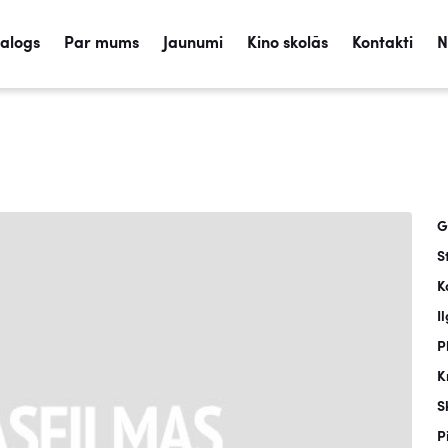
talogs
Par mums
Jaunumi
Kino skolās
Kontakti
N
G
S
K
I
P
K
S
P