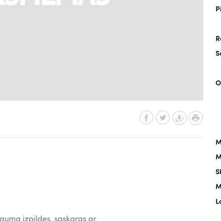
P
R
S
O
M
M
S
M
L
ūguma izpildes, saskaras ar