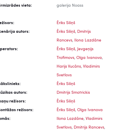
irmizrādes vieta:
galerija Noass
ežisors:
Ēriks Siliņš
cenārija autors:
Ēriks Siliņš
,
Dmitrijs
Rancevs
,
Ilona Lazdāne
perators:
Ēriks Siliņš
,
Jevgeņijs
Trofimovs
,
Olga Ivanova
,
Harijs Vucāns
,
Vladimirs
Svetlovs
ākslinieks:
Ēriks Siliņš
ūzikas autors:
Dmitrijs Smotrickis
kaņu režisors:
Ēriks Siliņš
ontāžas režisors:
Ēriks Siliņš
,
Olga Ivanova
omās:
Ilona Lazdāne
,
Vladimirs
Svetlovs
,
Dmitrijs Rancevs
,