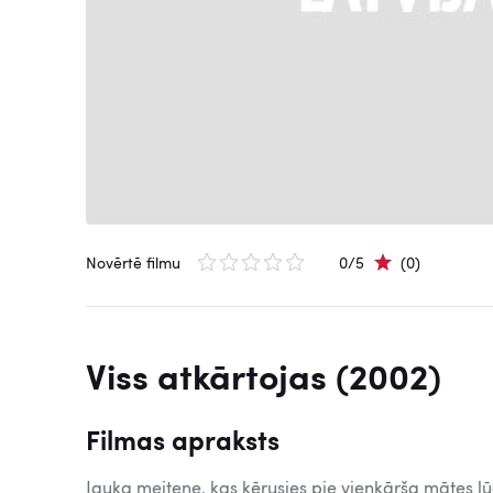
Novērtē filmu
0/5
(0)
Viss atkārtojas (2002)
Filmas apraksts
Jauka meitene, kas ķērusies pie vienkārša mātes l