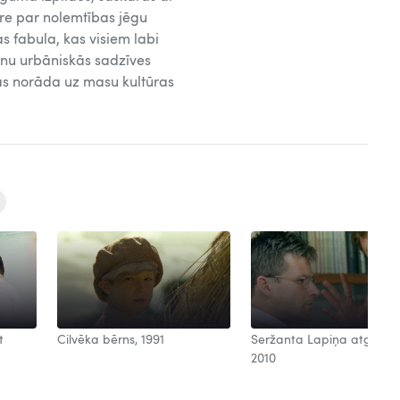
ere par nolemtības jēgu
s fabula, kas visiem labi
enu urbāniskās sadzīves
 kas norāda uz masu kultūras
t
Cilvēka bērns, 1991
Seržanta Lapiņa atgrieša
2010