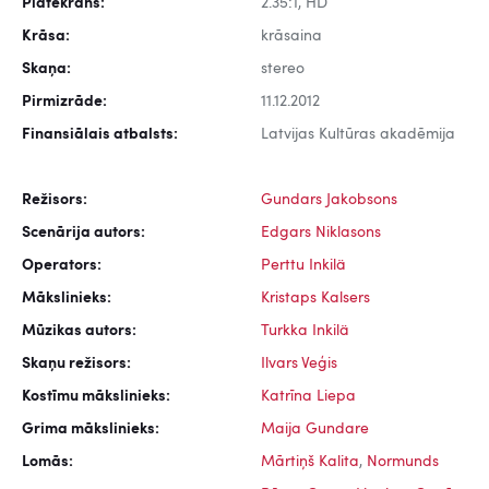
Platekrāns:
2.35:1, HD
Krāsa:
krāsaina
Skaņa:
stereo
Pirmizrāde:
11.12.2012
Finansiālais atbalsts:
Latvijas Kultūras akadēmija
Režisors:
Gundars Jakobsons
Scenārija autors:
Edgars Niklasons
Operators:
Perttu Inkilä
Mākslinieks:
Kristaps Kalsers
Mūzikas autors:
Turkka Inkilä
Skaņu režisors:
Ilvars Veģis
Kostīmu mākslinieks:
Katrīna Liepa
Grima mākslinieks:
Maija Gundare
Lomās:
Mārtiņš Kalita
,
Normunds