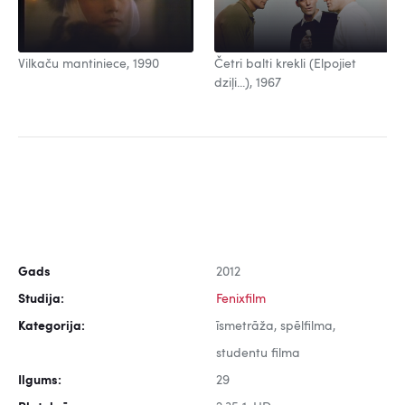
Vilkaču mantiniece, 1990
Četri balti krekli (Elpojiet
dziļi...), 1967
Gads
2012
Studija:
Fenixfilm
Kategorija:
īsmetrāža, spēlfilma,
studentu filma
Ilgums:
29