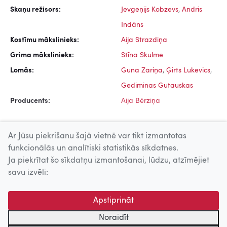
Skaņu režisors:
Jevgeņijs Kobzevs
,
Andris
Indāns
Kostīmu mākslinieks:
Aija Strazdiņa
Grima mākslinieks:
Stīna Skulme
Lomās:
Guna Zariņa
,
Ģirts Lukevics
,
Gediminas Gutauskas
Producents:
Aija Bērziņa
Ar Jūsu piekrišanu šajā vietnē var tikt izmantotas
funkcionālās un analītiski statistikās sīkdatnes.
Ja piekrītat šo sīkdatņu izmantošanai, lūdzu, atzīmējiet
Uz augšu
savu izvēli:
© 2026 Nacionālais Kino centrs, Kultūras informācijas sistēmu
Apstiprināt
centrs. Sadarbības partneris: Latvijas Valsts
kinofotofonodokumentu arhīvs.
Noraidīt