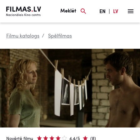
Meklēt
EN
|
LV
Filmu katalogs
Spēlfilmas
Novērtē filmu
4.4/5
(8)