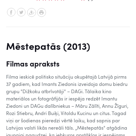
Mēstepatās (2013)
Filmas apraksts
Filma ieskicē politisko situāciju okupētajā Latvijā pirms
37 gadiem, kad Imants Ziedonis izveidoja domu biedru
grupu "Dižkoku atbrīvotāji" – DAGi. Tālaika kino
materiālos un fotogrāfijās ir iespēja redzēt Imantu
Ziedoni un DAGu dalībniekus – Māru Zālīti, Annu Žīguri,
Rozi Stiebru, Andri Buiķi, Vitoldu Kucinu un citus. Tagad
viņi ar šodienas pieredzi vērtē laiku, kad sapnis par
Latvijas valsti likās nereāli tāls. „Mēstepatās" atgādina
jaunajai paaudzei, ka jebkuros apstākļos ir iespējams