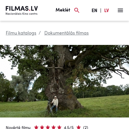
Meklēt
EN
|
LV
Filmu katalogs
Dokumentālās filmas
Novērtē filmu
4.5/5
(2)