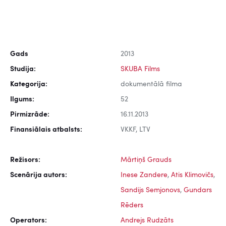
Gads
2013
Studija:
SKUBA Films
Kategorija:
dokumentālā filma
Ilgums:
52
Pirmizrāde:
16.11.2013
Finansiālais atbalsts:
VKKF, LTV
Režisors:
Mārtiņš Grauds
Scenārija autors:
Inese Zandere
,
Atis Klimovičs
,
Sandijs Semjonovs
,
Gundars
Rēders
Operators:
Andrejs Rudzāts