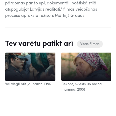
pārdomas par šo upi, dokumentāli poētiskā stilā
atspoguļojot Latvijas realitāti," filmas veidošanas
procesu apraksta režisors Mārtiņš Grauds.
Tev varētu patikt arī
Visas filmas
Vai viegli būt jaunam?, 1986
Bekons, sviests un mana
mamma, 2008