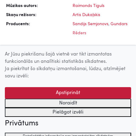
Mūzikas autors:
Raimonds Tiguls
Skaņu režisors:
Artis Dukaļskis
Producents:
Sandijs Semjonovs
,
Gundars
Rēders
Ar Jūsu piekrišanu šajā vietnē var tikt izmantotas
funkcionālās un analītiski statistikās sīkdatnes.
Ja piekrītat šo sīkdatņu izmantošanai, lūdzu, atzīmējiet
Uz augšu
savu izvēli:
© 2026 Nacionālais Kino centrs, Kultūras informācijas sistēmu
Apstiprināt
centrs. Sadarbības partneris: Latvijas Valsts
kinofotofonodokumentu arhīvs.
Noraidīt
Pielāgot izvēli
Privātums