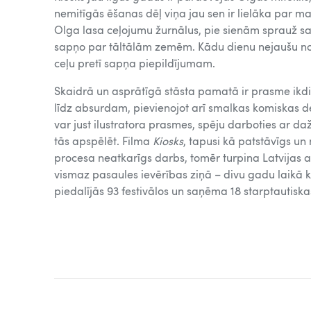
nemitīgās ēšanas dēļ viņa jau sen ir lielāka par m
Olga lasa ceļojumu žurnālus, pie sienām sprauž s
sapņo par tāltālām zemēm. Kādu dienu nejaušu not
ceļu pretī sapņa piepildījumam.
Skaidrā un asprātīgā stāsta pamatā ir prasme ikdi
līdz absurdam, pievienojot arī smalkas komiskas d
var just ilustratora prasmes, spēju darboties ar 
tās apspēlēt. Filma
Kiosks
, tapusi kā patstāvīgs un
procesa neatkarīgs darbs, tomēr turpina Latvijas a
vismaz pasaules ievērības ziņā – divu gadu laikā 
piedalījās 93 festivālos un saņēma 18 starptautiska