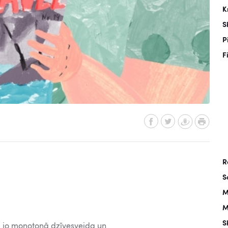
K
S
P
F
R
S
M
M
S
s, jo monotonā dzīvesveida un