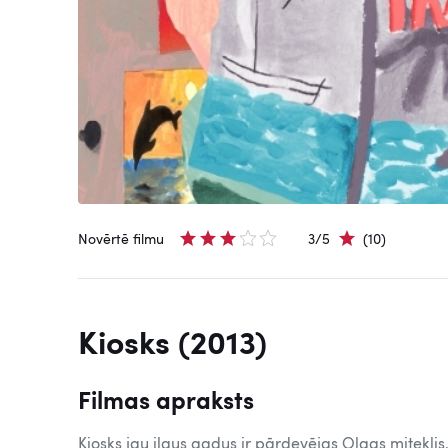
Novērtē filmu
3/5
(10)
Kiosks (2013)
Filmas apraksts
Kiosks jau ilgus gadus ir pārdevējas Olgas mitekli