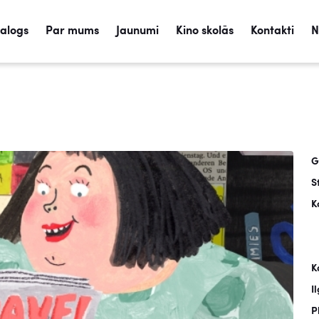
talogs
Par mums
Jaunumi
Kino skolās
Kontakti
N
G
S
K
K
I
P