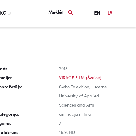
Meklēt
KC
EN
|
LV
ads
2013
tudija:
VIRAGE FILM (Šveice)
opražotājs:
Swiss Television, Lucerne
University of Applied
Sciences and Arts
ategorija:
animācijas filma
lgums:
7
latekrāns:
16:9, HD