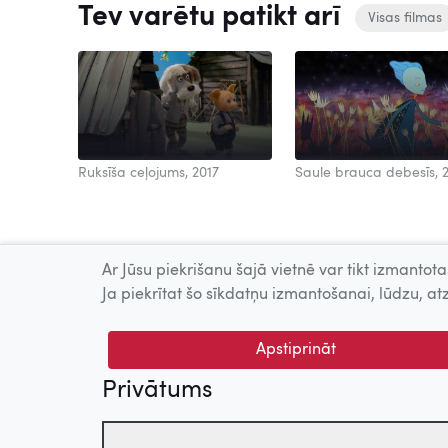
Tev varētu patikt arī
Visas filmas
Ruksīša ceļojums, 2017
Saule brauca debesīs, 
Ar Jūsu piekrišanu šajā vietnē var tikt izmantotas
Ja piekrītat šo sīkdatņu izmantošanai, lūdzu, atz
Apstiprināt
Privātums
© 2026 Nacionālais Kino centrs, Kultūras informācijas sis