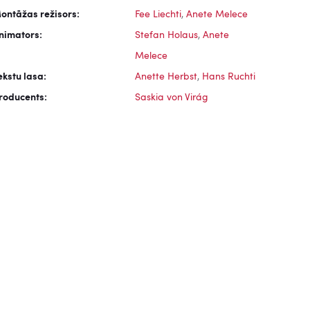
ontāžas režisors:
Fee Liechti
,
Anete Melece
nimators:
Stefan Holaus
,
Anete
Melece
ekstu lasa:
Anette Herbst
,
Hans Ruchti
roducents:
Saskia von Virág