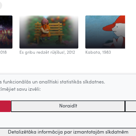
2018
Es gribu redzēt rūķīšus!, 2012
Kabata, 1983
 funkcionālās un analītiski statistikās sīkdatnes.
īmējiet savu izvēli:
Noraidīt
tēmu centrs. Sadarbības partneris: Latvijas Valsts kinofotofonodokumen
Detalizētāka informācija par izmantotajām sīkdatnēm