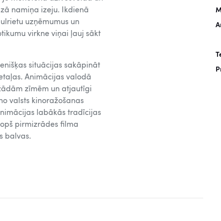
azā namiņa izeju. Ikdienā
M
aulrietu uzņēmumus un
A
ikumu virkne viņai ļauj sākt
T
enišķas situācijas sakāpināt
P
etaļas. Animācijas valodā
dažādām zīmēm un atjautīgi
 no valsts kinoražošanas
nimācijas labākās tradīcijas
kopš pirmizrādes filma
s balvas.