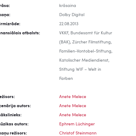
rāsa:
krāsaina
kaņa:
Dolby Digital
irmizrāde:
22.08.2013
inansiālais atbalsts:
VKKF, Bundesamt für Kultur
(BAK), Zürcher Filmstiftung,
Familien-Vontobel-Stiftung,
Katolischer Mediendienst,
Stiftung WIF – Welt in
Farben
ežisors:
Anete Melece
cenārija autors:
Anete Melece
ākslinieks:
Anete Melece
ūzikas autors:
Ephrem Lüchinger
kaņu režisors:
Christof Steinmann