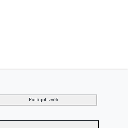
Zīļuks, 2010
Vaikiki, 2017
Uz augšu
Pielāgot izvēli
tu arhīvs.