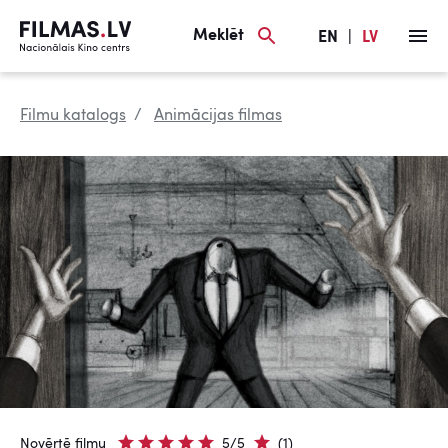
Meklēt
EN
|
LV
Filmu katalogs
Animācijas filmas
Novērtē filmu
5/5
(1)