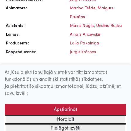
Animators:
Marina Trēde
,
Maigurs
Prusāns
Asistents:
Mairis Naglis
,
Undīne Ruska
Lomās:
Ainārs Ančevskis
Producents:
Laila Pakalniņa
Kopproducents:
Jurģis Krāsons
Ar Jūsu piekrišanu šajā vietnē var tikt izmantotas
funkcionālās un analītiski statistikās sīkdatnes.
Ja piekrītat šo sīkdatņu izmantošanai, lūdzu, atzīmējiet
Uz augšu
savu izvēli:
© 2026 Nacionālais Kino centrs, Kultūras informācijas sistēmu
Apstiprināt
centrs. Sadarbības partneris: Latvijas Valsts
kinofotofonodokumentu arhīvs.
Noraidīt
Pielāgot izvēli