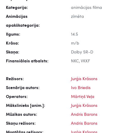
Kategorija:
animācijas filma
Animācijas
zīmēta
apakškategorija:
Ilgums:
14.5
Krāsa:
m/b
Skaņa:
Dolby SR-D
Finansiālais atbalsts:
NKC, VKKF
Režisors:
Jurģis Krāsons
Scenārija autors:
Ivo Briedis
Operators:
Mārtiņš Veļa
Mākslinieks [anim.]:
Jurģis Krāsons
Mūzikas autors:
Andris Barons
Skaņu režisors:
Andris Barons
Montāžas režisors:
Jurģis Krāsons