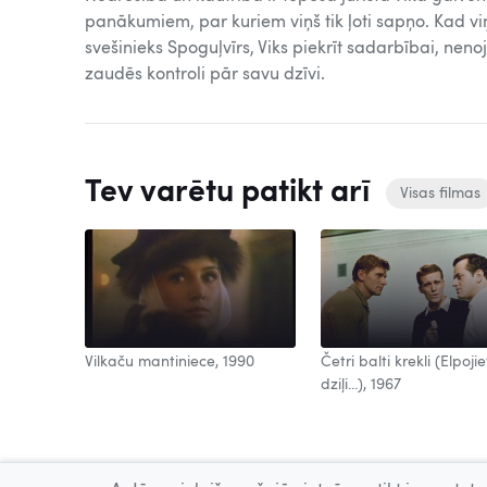
panākumiem, par kuriem viņš tik ļoti sapņo. Kad v
svešinieks Spoguļvīrs, Viks piekrīt sadarbībai, nenoj
zaudēs kontroli pār savu dzīvi.
Tev varētu patikt arī
Visas filmas
Vilkaču mantiniece, 1990
Četri balti krekli (Elpojie
dziļi...), 1967