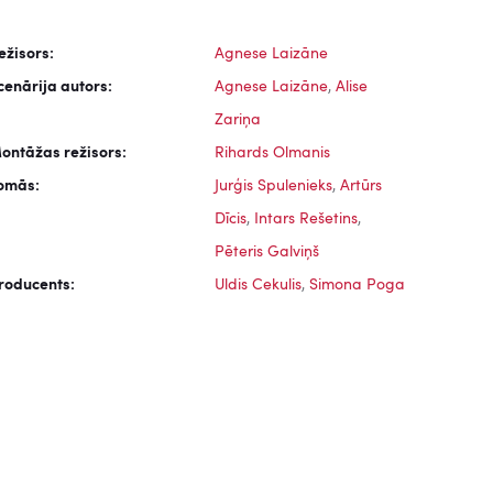
ežisors:
Agnese Laizāne
cenārija autors:
Agnese Laizāne
,
Alise
Zariņa
ontāžas režisors:
Rihards Olmanis
omās:
Jurģis Spulenieks
,
Artūrs
Dīcis
,
Intars Rešetins
,
Pēteris Galviņš
roducents:
Uldis Cekulis
,
Simona Poga