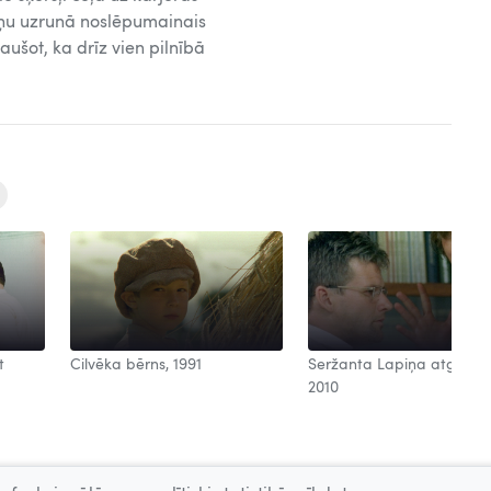
iņu uzrunā noslēpumainais
aušot, ka drīz vien pilnībā
t
Cilvēka bērns, 1991
Seržanta Lapiņa atgrieša
2010