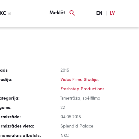
Meklēt
KC
EN
|
LV
ads
2015
tudija:
Vides Filmu Studija
,
Freshstep Productions
ategorija:
īsmetrāža, spēlfilma
lgums:
22
irmizrāde:
04.05.2015
irmizrādes vieta:
Splendid Palace
inansiālais atbalsts:
NKC