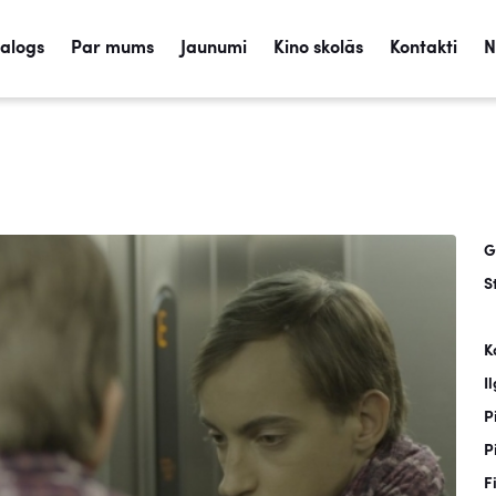
talogs
Par mums
Jaunumi
Kino skolās
Kontakti
N
G
S
K
I
P
P
F