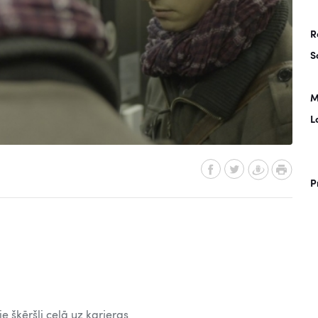
R
S
M
L
P
e šķēršļi ceļā uz karjeras