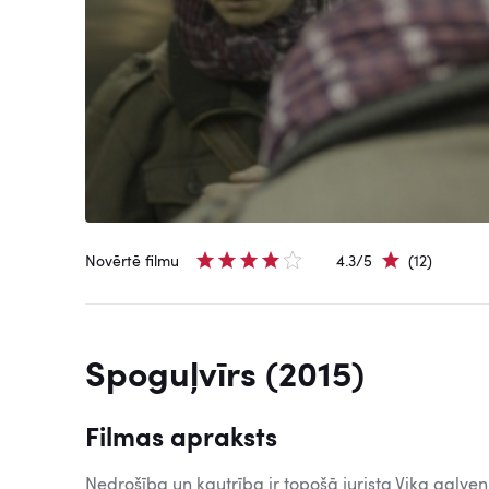
Novērtē filmu
4.3/5
(12)
Spoguļvīrs (2015)
Filmas apraksts
Nedrošība un kautrība ir topošā jurista Vika galveni