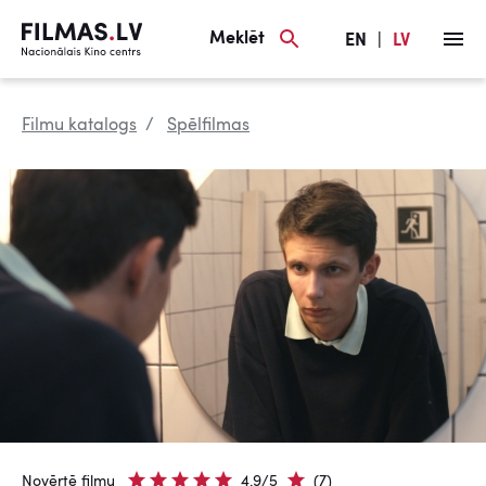
Meklēt
EN
|
LV
Filmu katalogs
Spēlfilmas
Novērtē filmu
4.9/5
(7)