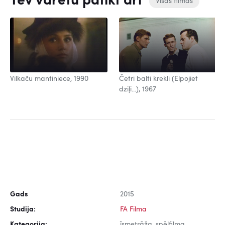
Tev varētu patikt arī
Visas filmas
Vilkaču mantiniece, 1990
Četri balti krekli (Elpojiet
dziļi...), 1967
Gads
2015
Studija:
FA Filma
Kategorija:
īsmetrāža, spēlfilma