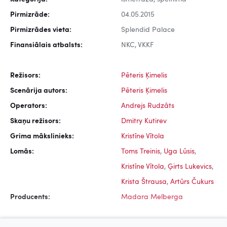
Pirmizrāde:
04.05.2015
Pirmizrādes vieta:
Splendid Palace
Finansiālais atbalsts:
NKC, VKKF
Režisors:
Pēteris Ķimelis
Scenārija autors:
Pēteris Ķimelis
Operators:
Andrejs Rudzāts
Skaņu režisors:
Dmitry Kutirev
Grima mākslinieks:
Kristīne Vītola
Lomās:
Toms Treinis
,
Uga Lūsis
,
Kristīne Vītola
,
Ģirts Lukevics
,
Krista Štrausa
,
Artūrs Čukurs
Producents:
Madara Melberga