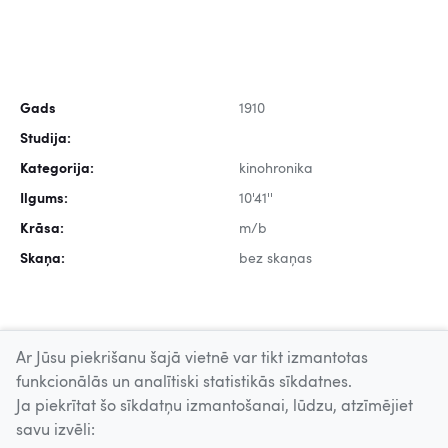
Gads
1910
Studija:
Kategorija:
kinohronika
Ilgums:
10'41''
Krāsa:
m/b
Skaņa:
bez skaņas
Ar Jūsu piekrišanu šajā vietnē var tikt izmantotas
funkcionālās un analītiski statistikās sīkdatnes.
Ja piekrītat šo sīkdatņu izmantošanai, lūdzu, atzīmējiet
Uz augšu
savu izvēli: