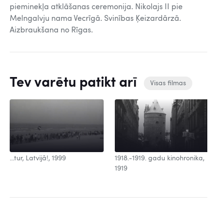
pieminekļa atklāšanas ceremonija. Nikolajs II pie
Melngalvju nama Vecrīgā. Svinības Ķeizardārzā.
Aizbraukšana no Rīgas.
Tev varētu patikt arī
Visas filmas
...tur, Latvijā!, 1999
1918.-1919. gadu kinohronika,
1919