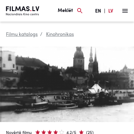
Meklēt
EN
|
LV
Filmu katalogs
Kinohronikas
Novērtē filmu
4.2/5
(25)