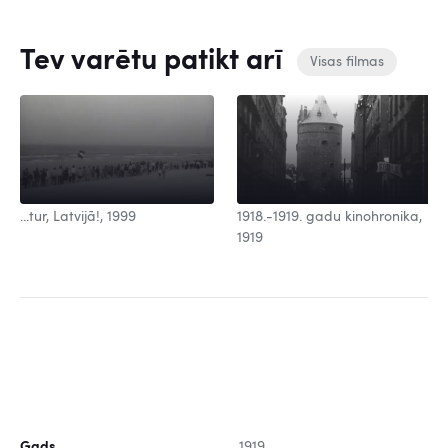
Tev varētu patikt arī
Visas filmas
...tur, Latvijā!, 1999
1918.-1919. gadu kinohronika,
1919
Gads
1919