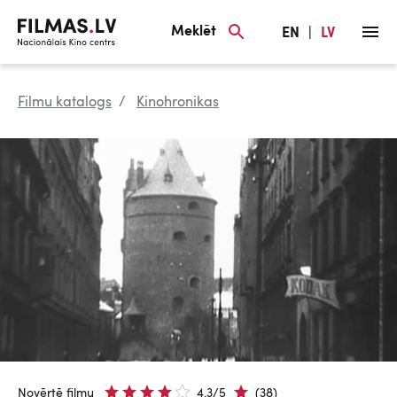
Meklēt
EN
|
LV
Filmu katalogs
Kinohronikas
Novērtē filmu
4.3/5
(38)