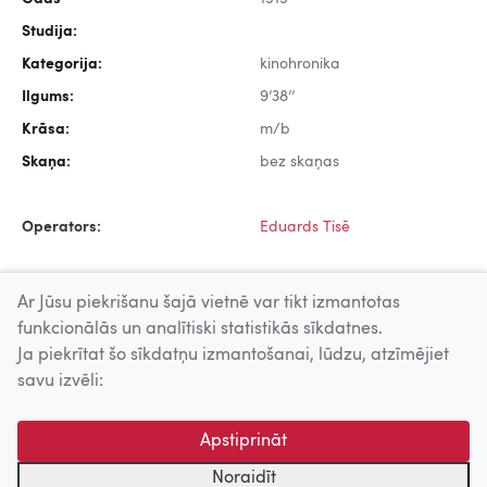
Studija:
Kategorija:
kinohronika
Ilgums:
9’38’’
Krāsa:
m/b
Skaņa:
bez skaņas
Operators:
Eduards Tisē
Ar Jūsu piekrišanu šajā vietnē var tikt izmantotas
funkcionālās un analītiski statistikās sīkdatnes.
Ja piekrītat šo sīkdatņu izmantošanai, lūdzu, atzīmējiet
Uz augšu
savu izvēli:
© 2026 Nacionālais Kino centrs, Kultūras informācijas sistēmu
Apstiprināt
centrs. Sadarbības partneris: Latvijas Valsts
kinofotofonodokumentu arhīvs.
Noraidīt