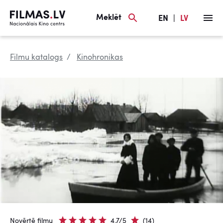
Meklēt
EN
|
LV
Filmu katalogs
Kinohronikas
Novērtē filmu
4.7/5
(14)