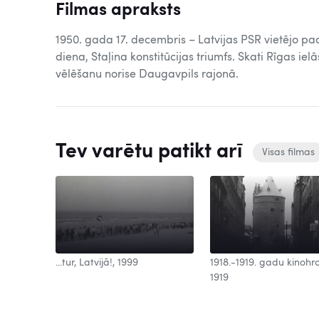
Filmas apraksts
1950. gada 17. decembris – Latvijas PSR vietējo p
diena, Staļina konstitūcijas triumfs. Skati Rīgas iel
vēlēšanu norise Daugavpils rajonā.
Tev varētu patikt arī
Visas filmas
 Nr. 447,
...tur, Latvijā!, 1999
1918.-1919. gadu kinohr
1919