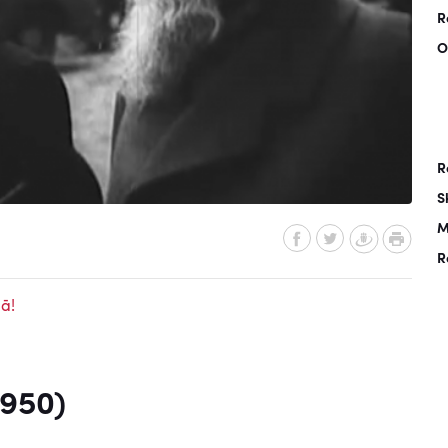
R
O
R
S
M
R
ā!
1950)