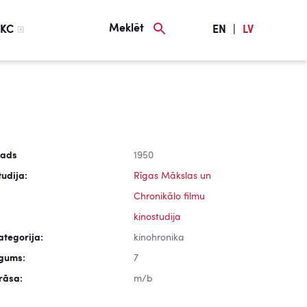
Meklēt
KC
EN
|
LV
ads
1950
tudija:
Rīgas Mākslas un
Chronikālo filmu
kinostudija
ategorija:
kinohronika
lgums:
7
rāsa:
m/b