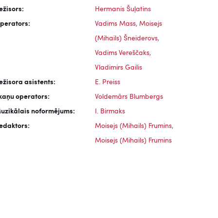
ežisors:
Hermanis Šuļatins
perators:
Vadims Mass
,
Moisejs
(Mihails) Šneiderovs
,
Vadims Vereščaks
,
Vladimirs Gailis
ežisora asistents:
E. Preiss
kaņu operators:
Voldemārs Blumbergs
uzikālais noformējums:
I. Birmaks
edaktors:
Moisejs (Mihails) Frumins
,
Moisejs (Mihails) Frumins