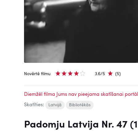
Novērtē filmu
3.6/5
(5)
Diemžēl filma Jums nav pieejama skatīšanai portāl
Skatīties:
Latvijā
Bibliotēkās
Padomju Latvija Nr. 47 (