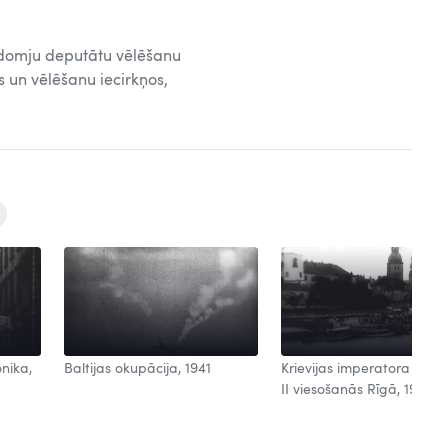
adomju deputātu vēlēšanu
ās un vēlēšanu iecirkņos,
onika,
Baltijas okupācija, 1941
Krievijas imperatora Nikol
II viesošanās Rīgā, 1910