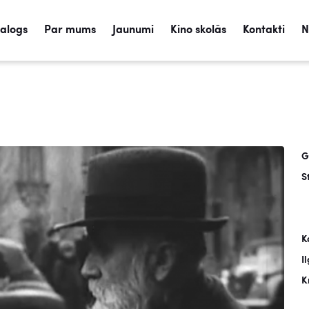
talogs
Par mums
Jaunumi
Kino skolās
Kontakti
N
G
S
K
I
K