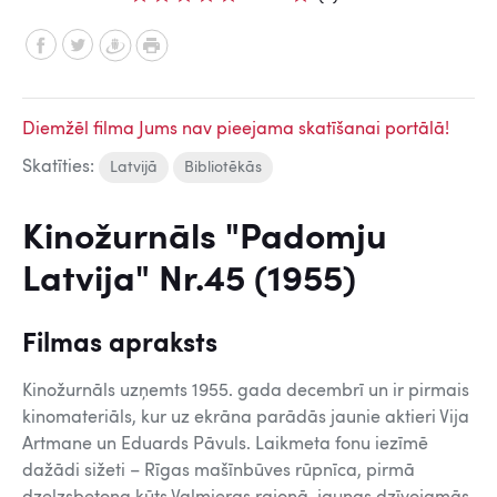
Diemžēl filma Jums nav pieejama skatīšanai portālā!
Skatīties:
Latvijā
Bibliotēkās
Kinožurnāls "Padomju
Latvija" Nr.45 (1955)
Filmas apraksts
Kinožurnāls uzņemts 1955. gada decembrī un ir pirmais
kinomateriāls, kur uz ekrāna parādās jaunie aktieri Vija
Artmane un Eduards Pāvuls. Laikmeta fonu iezīmē
dažādi sižeti – Rīgas mašīnbūves rūpnīca, pirmā