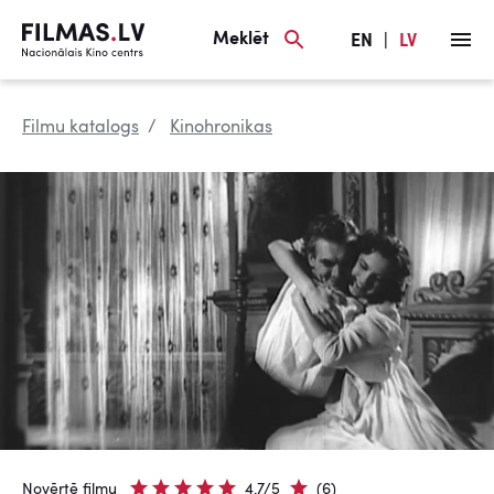
Meklēt
EN
|
LV
Filmu katalogs
Kinohronikas
Novērtē filmu
4.7/5
(6)