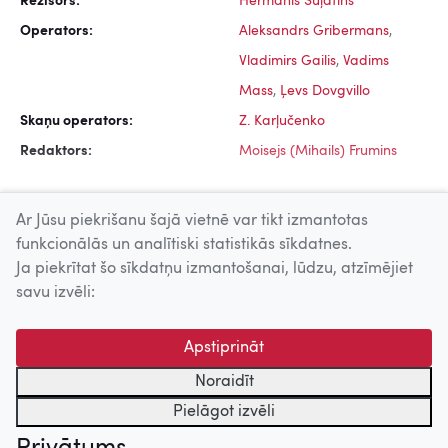
Režisors:
Hermanis Šuļatins
Operators:
Aleksandrs Gribermans
,
Vladimirs Gailis
,
Vadims
Mass
,
Ļevs Dovgvillo
Skaņu operators:
Z. Karļučenko
Redaktors:
Moisejs (Mihails) Frumins
Ar Jūsu piekrišanu šajā vietnē var tikt izmantotas
funkcionālās un analītiski statistikās sīkdatnes.
Ja piekrītat šo sīkdatņu izmantošanai, lūdzu, atzīmējiet
Uz augšu
savu izvēli:
© 2026 Nacionālais Kino centrs, Kultūras informācijas sistēmu
Apstiprināt
centrs. Sadarbības partneris: Latvijas Valsts
kinofotofonodokumentu arhīvs.
Noraidīt
Pielāgot izvēli