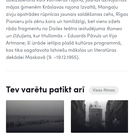
dzelzsbetona kūts Valmieras rajonā, jaunas dzīvojamās
mājas ģimenēm Krāslavas rajona Izvaltā, Mangaļu
zivju apstrādes rūpnīcas jaunais saldēšanas cehs, Rīgas
Pionieru pils zēnu koris un tamlīdzīgi, bet viens sižets
rāda fragmentu no Dailes teātra iestudējuma
Romeo
un Džuljeta
, kur titullomās – Eduards Pāvuls un Vija
Artmane; šī izrāde ietilpa plašā kultūras programmā,
kas tika sagatavota latviešu mākslas un literatūras
dekādei Maskavā (9. –19.12.1955).
Tev varētu patikt arī
Visas filmas