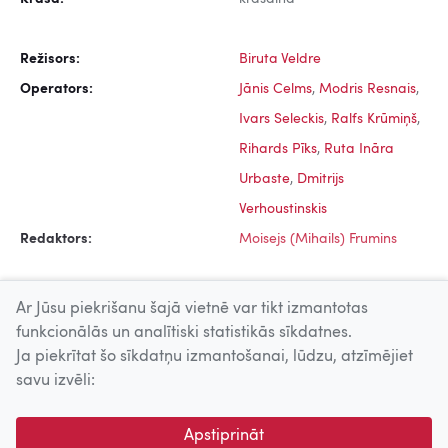
Režisors:
Biruta Veldre
Operators:
Jānis Celms
,
Modris Resnais
,
Ivars Seleckis
,
Ralfs Krūmiņš
,
Rihards Pīks
,
Ruta Ināra
Urbaste
,
Dmitrijs
Verhoustinskis
Redaktors:
Moisejs (Mihails) Frumins
Ar Jūsu piekrišanu šajā vietnē var tikt izmantotas
funkcionālās un analītiski statistikās sīkdatnes.
Ja piekrītat šo sīkdatņu izmantošanai, lūdzu, atzīmējiet
Uz augšu
savu izvēli:
© 2026 Nacionālais Kino centrs, Kultūras informācijas sistēmu
Apstiprināt
centrs. Sadarbības partneris: Latvijas Valsts