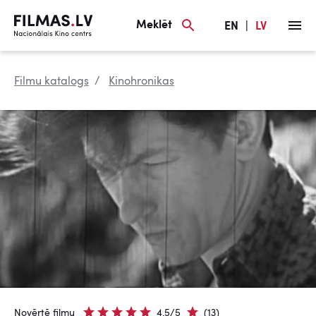
Meklēt
EN
|
LV
Filmu katalogs
Kinohronikas
Novērtē filmu
4.5/5
(13)